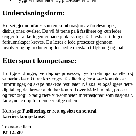
Trygghet i fasilitator- og prosesslederrollen
Undervisningsform:
Kurset gjennomføres som en kombinasjon av forelesninger,
diskusjoner, øvelser. Du vil få trene på å fasilitere og kursleder
sørger for at læringen er både praktisk og erfaringsbasert. Ingen
forkunnskaper kreves. Du lærer å lede prosesser gjennom
involvering og inkludering for bedre eierskap til løsning og mål.
Etterspurt kompetanse:
Hurtige endringer, tverrfaglige prosesser, nye forretningsmodeller og
samarbeidsstrukturer krever god fasilitering for å løse komplekse
utfordringer, og skape ønskede resultater. Nå skal vi også gjøre dette
digitalt og det krever at du har kontroll over både innhold, prosess
og teknologi. Stadig flere virksomheter, internasjonalt som nasjonalt,
får øynene opp for denne viktige rollen.
Kort sagt:
Fasilitering er rett og slett en sentral
karrierekompetanse!
Tekna-medlem
Kr 12,590