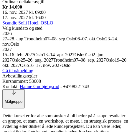
Ordinær deltakeravgift
Kr 14,690
16. nov. 2027 kl. 09:00
–
17. nov. 2027 kl. 16:00
Scandic Solli Hotel, OSLO
Velg kursdato og sted
2026
27–28. aug.
Trondheim
07–08. sep.
Oslo
06–07. okt.
Oslo
23–24.
nov.
Oslo
2027
15–16. feb. 2027
Oslo
13–14. apr. 2027
Oslo
01–02. juni
2027
Oslo
25–26. aug. 2027
Trondheim
07–08. sep. 2027
Oslo
19–20.
okt. 2027
Oslo
16–17. nov. 2027
Oslo
Gå til påmelding
Avbestillingsregler
Kursnummer: 53608
Kontakt:
Hanne Gudbjørgsrud
- +4798221743
Målgruppe
Dette kurset er for alle som ønsker å bli bedre på å skape resultater i
en gruppe, et team, en workshop, et møte, i en strategisk prosess, en
avdeling eller ønsker å lede kundeprosjekter. Du kan være leder,
prosjektleder, fagekspert, avdelingsleder, forsker, rådgiver,