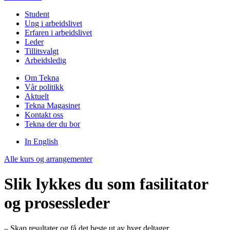
Student
Ung i arbeidslivet
Erfaren i arbeidslivet
Leder
Tillitsvalgt
Arbeidsledig
Om Tekna
Vår politikk
Aktuelt
Tekna Magasinet
Kontakt oss
Tekna der du bor
In English
Alle kurs og arrangementer
Slik lykkes du som fasilitator
og prosessleder
– Skap resultater og få det beste ut av hver deltager