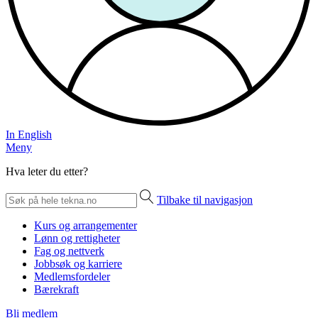
In English
Meny
Hva leter du etter?
Tilbake til navigasjon
Kurs og arrangementer
Lønn og rettigheter
Fag og nettverk
Jobbsøk og karriere
Medlemsfordeler
Bærekraft
Bli medlem