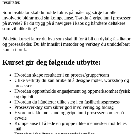
resultater.
Som fasilitator skal du holde fokus på målet og sørge for alle
involverte bidrar med sin kompetanse. Tør du å gripe inn i prosesser
på avveie? Er du trygg på å navigere i kaos og håndtere deltakere
som vil ulike ting?
På dette kurset lærer du hva som skal til for å bli en dyktig fasilitator
og prosessleder. Du får innsikt i metoder og verktøy du umiddelbart
kan ta i bruk.
Kurset gir deg følgende utbytte:
Hvordan skape resultater i en prosess/gruppe/team
Ulike verktøy du kan bruke til å designe møter, workshop og
prosesser
Hvordan opprettholde engasjement og oppmerksomhet fysisk
og digitalt
Hvordan du håndterer ulike steg i en fasiliteringsprosess
Prosessverktøy som sikrer god involvering og bidrag
Hvordan takle motstand og gripe inn i prosesser som er på
avveie
Kompetanse til å lede en gruppe ulike mennesker mot felles
mål