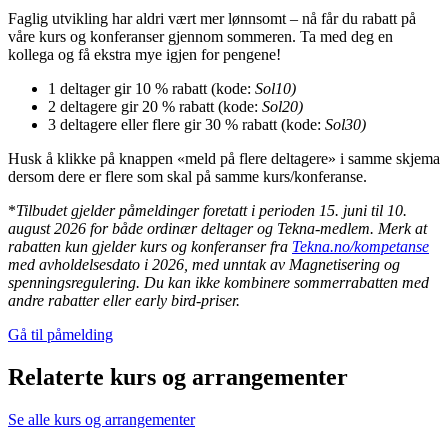
Faglig utvikling har aldri vært mer lønnsomt – nå får du rabatt på
våre kurs og konferanser gjennom sommeren. Ta med deg en
kollega og få ekstra mye igjen for pengene!
1 deltager gir 10 % rabatt (kode:
Sol10)
2 deltagere gir 20 % rabatt (kode:
Sol20)
3 deltagere eller flere gir 30 % rabatt (kode:
Sol30)
Husk å klikke på knappen «meld på flere deltagere» i samme skjema
dersom dere er flere som skal på samme kurs/konferanse.
*
Tilbudet gjelder påmeldinger foretatt i perioden 15. juni til 10.
august 2026 for både ordinær deltager og Tekna-medlem.
Merk at
rabatten kun gjelder kurs og konferanser fra
Tekna.no/kompetanse
med avholdelsesdato i 2026, med unntak av Magnetisering og
spenningsregulering.
Du kan ikke kombinere sommerrabatten med
andre rabatter eller early bird-priser.
Gå til påmelding
Relaterte kurs og arrangementer
Se alle kurs og arrangementer