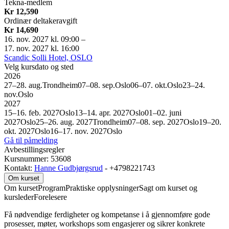
Tekna-medlem
Kr 12,590
Ordinær deltakeravgift
Kr 14,690
16. nov. 2027 kl. 09:00
–
17. nov. 2027 kl. 16:00
Scandic Solli Hotel, OSLO
Velg kursdato og sted
2026
27–28. aug.
Trondheim
07–08. sep.
Oslo
06–07. okt.
Oslo
23–24.
nov.
Oslo
2027
15–16. feb. 2027
Oslo
13–14. apr. 2027
Oslo
01–02. juni
2027
Oslo
25–26. aug. 2027
Trondheim
07–08. sep. 2027
Oslo
19–20.
okt. 2027
Oslo
16–17. nov. 2027
Oslo
Gå til påmelding
Avbestillingsregler
Kursnummer: 53608
Kontakt:
Hanne Gudbjørgsrud
- +4798221743
Om kurset
Om kurset
Program
Praktiske opplysninger
Sagt om kurset og
kursleder
Forelesere
Få nødvendige ferdigheter og kompetanse i å gjennomføre gode
prosesser, møter, workshops som engasjerer og sikrer konkrete