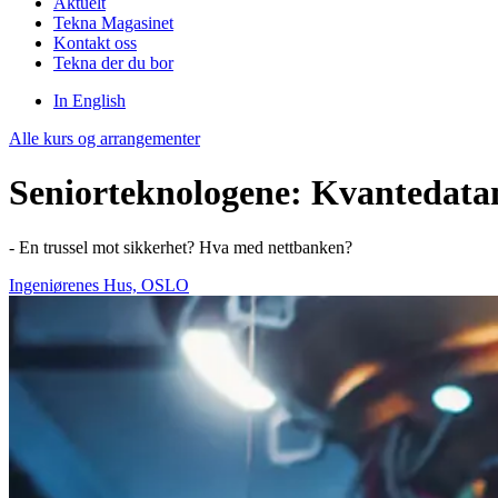
Aktuelt
Tekna Magasinet
Kontakt oss
Tekna der du bor
In English
Alle kurs og arrangementer
Seniorteknologene: Kvantedata
- En trussel mot sikkerhet? Hva med nettbanken?
Ingeniørenes Hus, OSLO