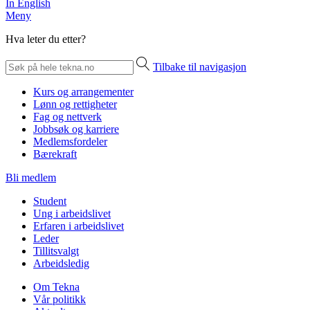
In English
Meny
Hva leter du etter?
Tilbake til navigasjon
Kurs og arrangementer
Lønn og rettigheter
Fag og nettverk
Jobbsøk og karriere
Medlemsfordeler
Bærekraft
Bli medlem
Student
Ung i arbeidslivet
Erfaren i arbeidslivet
Leder
Tillitsvalgt
Arbeidsledig
Om Tekna
Vår politikk