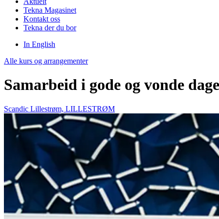
Aktuelt
Tekna Magasinet
Kontakt oss
Tekna der du bor
In English
Alle kurs og arrangementer
Samarbeid i gode og vonde dag
Scandic Lillestrøm, LILLESTRØM