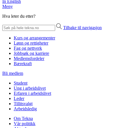
In English
Meny
Hva leter du etter?
Tilbake til navigasjon
Kurs og arrangementer
Lønn og rettigheter
Fag og nettverk
Jobbsøk og karriere
Medlemsfordeler
Bærekraft
Bli medlem
Student
Ung i arbeidslivet
Erfaren i arbeidslivet
Leder
Tillitsvalgt
Arbeidsledig
Om Tekna
Vår politikk