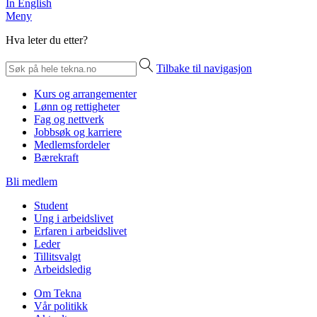
In English
Meny
Hva leter du etter?
Tilbake til navigasjon
Kurs og arrangementer
Lønn og rettigheter
Fag og nettverk
Jobbsøk og karriere
Medlemsfordeler
Bærekraft
Bli medlem
Student
Ung i arbeidslivet
Erfaren i arbeidslivet
Leder
Tillitsvalgt
Arbeidsledig
Om Tekna
Vår politikk