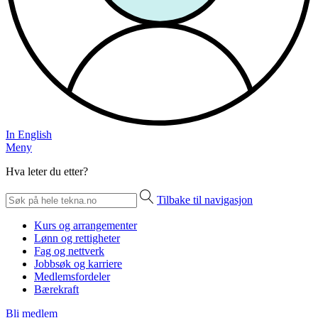
In English
Meny
Hva leter du etter?
Tilbake til navigasjon
Kurs og arrangementer
Lønn og rettigheter
Fag og nettverk
Jobbsøk og karriere
Medlemsfordeler
Bærekraft
Bli medlem