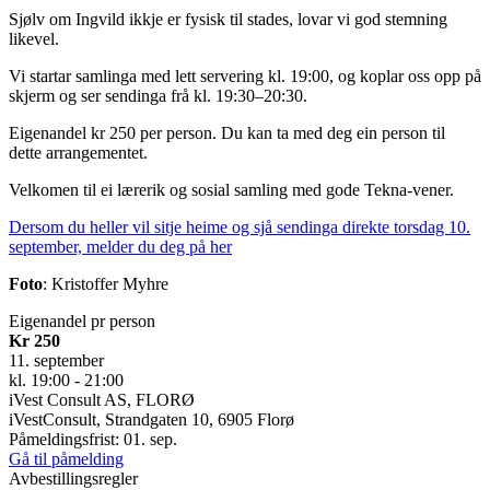
Sjølv om Ingvild ikkje er fysisk til stades, lovar vi god stemning
likevel.
Vi startar samlinga med lett servering kl. 19:00, og koplar oss opp på
skjerm og ser sendinga frå kl. 19:30–20:30.
Eigenandel kr 250 per person. Du kan ta med deg ein person til
dette arrangementet.
Velkomen til ei lærerik og sosial samling med gode Tekna-vener.
Dersom du heller vil sitje heime og sjå sendinga direkte torsdag 10.
september, melder du deg på her
Foto
: Kristoffer Myhre
Eigenandel pr person
Kr 250
11. september
kl. 19:00 - 21:00
iVest Consult AS, FLORØ
iVestConsult, Strandgaten 10, 6905 Florø
Påmeldingsfrist: 01. sep.
Gå til påmelding
Avbestillingsregler