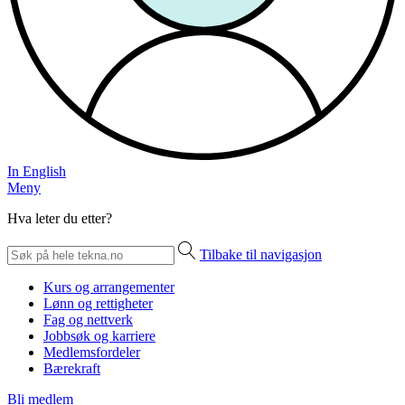
In English
Meny
Hva leter du etter?
Tilbake til navigasjon
Kurs og arrangementer
Lønn og rettigheter
Fag og nettverk
Jobbsøk og karriere
Medlemsfordeler
Bærekraft
Bli medlem