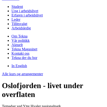
Student
Ung i arbeidslivet
Erfaren i arbeidslivet
Leder
Tillitsvalgt
Arbeidsledig
Om Tekna
Vår politikk
Aktuelt
Tekna Magasinet
Kontakt oss
Tekna der du bor
In English
Alle kurs og arrangementer
Oslofjorden - livet under
overflaten
Temadag ved Ytre Hvaler nasjonalpark