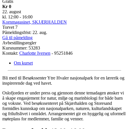
Gratis
Kr 0
22. august
kl. 12:00 - 16:00
Kornmagasinet, SKJÆRHALDEN
Torvet 7
Påmeldingsfrist: 22. aug.
Gå til påmelding
Avbestillingsregler
Kursnummer: 53283
Kontakt:
Charlotte Iversen
- 95251846
Om kurset
Bli med til Besøkssenter Ytre Hvaler nasjonalpark for en lærerik og
inspirerende dag ved havet.
Oslofjorden er under press og gjennom denne temadagen ønsker vi
å skape engasjement for natur, miljø og marinbiologi for både barn
og voksne. Ved besøkssenteret på Skjærhalden og Storesand
formidles kunnskap om nasjonalparken, naturen, kulturlandskapet
og friluftslivet i området. Arrangementet gir en hyggelig og uformell
møteplass for medlemmer, familie og venner.