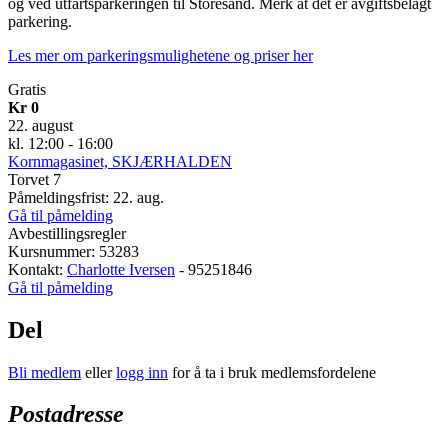
og ved utfartsparkeringen til Storesand. Merk at det er avgiftsbelagt
parkering.
Les mer om parkeringsmulighetene og priser her
Gratis
Kr 0
22. august
kl. 12:00 - 16:00
Kornmagasinet, SKJÆRHALDEN
Torvet 7
Påmeldingsfrist: 22. aug.
Gå til påmelding
Avbestillingsregler
Kursnummer: 53283
Kontakt:
Charlotte Iversen
- 95251846
Gå til påmelding
Del
Bli medlem
eller
logg inn
for å ta i bruk medlemsfordelene
Postadresse