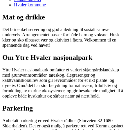
Hvaler kommune
Mat og drikke
Det blir enkel servering og god anledning til sosialt samvær
underveis. Arrangementet passer for både barn og voksne. Husk
klær og sko tilpasset vær og aktivitet i fjæra. Velkommen til en
spennende dag ved havet!
Om Ytre Hvaler nasjonalpark
Ytre Hvaler nasjonalpark omfatter et variert skjærgårdslandskap
med gruntvannsområder, tareskog, ålegrasenger og
kaldtvannskorallrev som gir leveområder for et rikt plante- og
dyreliv. Området har stor betydning for naturvern, friluftsliv og
formidling av marine økosystemer, og gir besøkende mulighet til å
oppleve både kystkultur og sårbar natur på nært hold.
Parkering
Anbefalt parkering er ved Hvaler rådhus (Storveien 32 1680
Skjærhalden). Det er også mulig å parkere rett ved Kornmagasinet