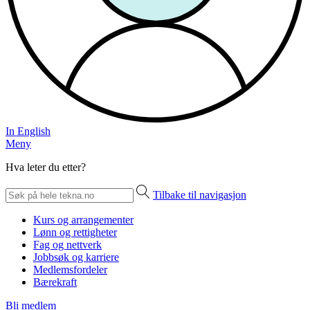
In English
Meny
Hva leter du etter?
Tilbake til navigasjon
Kurs og arrangementer
Lønn og rettigheter
Fag og nettverk
Jobbsøk og karriere
Medlemsfordeler
Bærekraft
Bli medlem