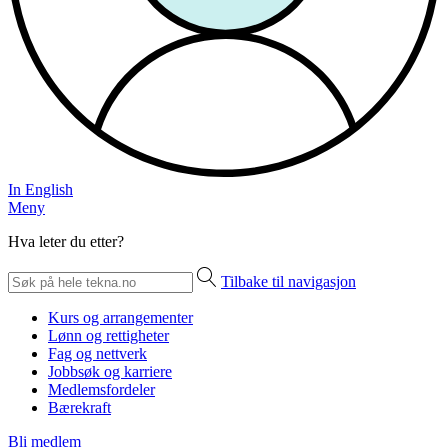
In English
Meny
Hva leter du etter?
Tilbake til navigasjon
Kurs og arrangementer
Lønn og rettigheter
Fag og nettverk
Jobbsøk og karriere
Medlemsfordeler
Bærekraft
Bli medlem