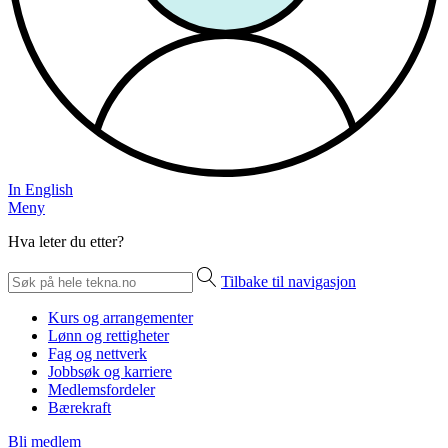
In English
Meny
Hva leter du etter?
Tilbake til navigasjon
Kurs og arrangementer
Lønn og rettigheter
Fag og nettverk
Jobbsøk og karriere
Medlemsfordeler
Bærekraft
Bli medlem