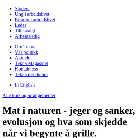
Student
Ung i arbeidslivet
Erfaren i arbeidslivet
Leder
Tillitsvalgt
Arbeidsledig
Om Tekna
Vår politikk
Aktuelt
Tekna Magasinet
Kontakt oss
Tekna der du bor
In English
Alle kurs og arrangementer
Mat i naturen - jeger og sanker,
evolusjon og hva som skjedde
når vi begynte å grille.