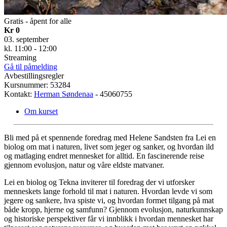
Gratis - åpent for alle
Kr 0
03. september
kl. 11:00 - 12:00
Streaming
Gå til påmelding
Avbestillingsregler
Kursnummer: 53284
Kontakt:
Herman Søndenaa
- 45060755
Om kurset
Bli med på et spennende foredrag med Helene Sandsten fra Lei en
biolog om mat i naturen, livet som jeger og sanker, og hvordan ild
og matlaging endret mennesket for alltid. En fascinerende reise
gjennom evolusjon, natur og våre eldste matvaner.
Lei en biolog og Tekna inviterer til foredrag der vi utforsker
menneskets lange forhold til mat i naturen. Hvordan levde vi som
jegere og sankere, hva spiste vi, og hvordan formet tilgang på mat
både kropp, hjerne og samfunn? Gjennom evolusjon, naturkunnskap
og historiske perspektiver får vi innblikk i hvordan mennesket har