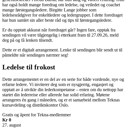
har også holdt mange foredrag om ledelse, og veiledet og coachet
mange førstegangsledere. Birgitte Lange jobber som
ledelsesrådgiver for enkeltledere og ledergrupper. I dette foredraget
har hun samlet sin aller beste råd og tips til førstegangsledere.
Er du opptatt akkurat når foredraget går? Ingen fare, opptak fra
sendingen vil være tilgjengelig i etterkant fram til 27.09.26, meld
deg på og få lenken tilsendt.
Dette er et digitalt arrangement. Lenke til sendingen blir sendt ut til
påmeldte når sendingen nærmer seg!
Ledelse til frokost
Dette arrangementet er en del av en serie for både vordende, nye og
erfarne ledere. Vi inviterer deg som er nysgjerrig, engasjert og
opptatt av å utvikle din lederkompetanse – enten om du nettopp har
startet din lederreise eller allerede har solid erfaring. Møtene
arrangeres én gang i måneden, og er et samarbeid mellom Teknas
kursavdeling og distriktskontor Oslo.
Gratis og åpent for Tekna-medlemmer
Kr 0
27. august