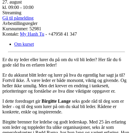
27. august
kl. 09:00 - 10:00
Streaming
Gå til påmelding
Avbestillingsregler
Kursnummer: 52981
Kontakt:
My Hanh Tu
- +47958 41 347
Om kurset
Er du ny leder eller lurer du på om du vil bli leder? Her får du 6
gode råd fra en erfaren leder!
Er du akkurat blitt leder og lurer på hva du egentlig har sagt ja til?
Fortvil ikke. Å være leder er både morsomt, viktig og givende. Og
heller ikke umulig. Men det krever en endring i tankesett,
prioriteringer og forståelse av hva dine viktigste oppgaver er.
I dette foredraget gir
Birgitte Lange
seks gode råd til deg som er
leder - og til deg som lurer på om du skal bli leder. Rådene er
konkrete, enkle og inspirerende.
Birgitte brenner for ledelse og godt lederskap. Med 25 års erfaring
som leder og toppleder fra ulike organisasjoner, seks år som
generalsekretær i Redd Barna, har hun lang og variert erfaring. Hun