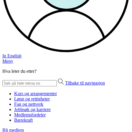
In English
Meny
Hva leter du etter?
Tilbake til navigasjon
Kurs og arrangementer
Lønn og rettigheter
Fag og nettverk
Jobbsøk og karriere
Medlemsfordeler
Bærekraft
Bli medlem