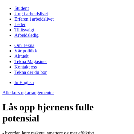
Student
Ung i arbeidslivet
Erfaren i arbeidslivet
Leder
Tillitsvalgt
Arbeidsledig
Om Tekna
Vår politikk
Aktuelt
Tekna Magasinet
Kontakt oss
Tekna der du bor
In English
Alle kurs og arrangementer
Lås opp hjernens fulle
potensial
- hvordan lære raskere, smartere og mer effektivt