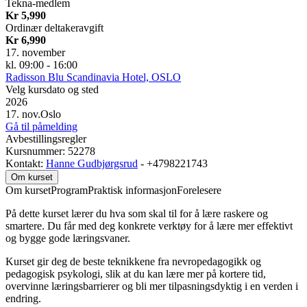
Tekna-medlem
Kr 5,990
Ordinær deltakeravgift
Kr 6,990
17. november
kl. 09:00 - 16:00
Radisson Blu Scandinavia Hotel, OSLO
Velg kursdato og sted
2026
17. nov.
Oslo
Gå til påmelding
Avbestillingsregler
Kursnummer: 52278
Kontakt:
Hanne Gudbjørgsrud
- +4798221743
Om kurset
Om kurset
Program
Praktisk informasjon
Forelesere
På dette kurset lærer du hva som skal til for å lære raskere og
smartere. Du får med deg konkrete verktøy for å lære mer effektivt
og bygge gode læringsvaner.
Kurset gir deg de beste teknikkene fra nevropedagogikk og
pedagogisk psykologi, slik at du kan lære mer på kortere tid,
overvinne læringsbarrierer og bli mer tilpasningsdyktig i en verden i
endring.