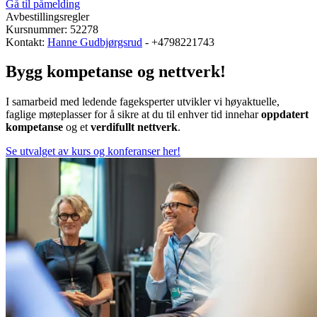
Gå til påmelding
Avbestillingsregler
Kursnummer: 52278
Kontakt:
Hanne Gudbjørgsrud
- +4798221743
Bygg kompetanse og nettverk!
I samarbeid med ledende fageksperter utvikler vi høyaktuelle,
faglige møteplasser for å sikre at du til enhver tid innehar
oppdatert
kompetanse
og et
verdifullt nettverk
.
Se utvalget av kurs og konferanser her!