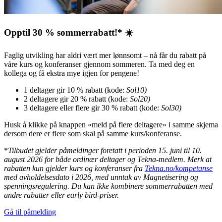
Opptil 30 % sommerrabatt!* ☀️
Faglig utvikling har aldri vært mer lønnsomt – nå får du rabatt på
våre kurs og konferanser gjennom sommeren. Ta med deg en
kollega og få ekstra mye igjen for pengene!
1 deltager gir 10 % rabatt (kode:
Sol10)
2 deltagere gir 20 % rabatt (kode:
Sol20)
3 deltagere eller flere gir 30 % rabatt (kode:
Sol30)
Husk å klikke på knappen «meld på flere deltagere» i samme skjema
dersom dere er flere som skal på samme kurs/konferanse.
*
Tilbudet gjelder påmeldinger foretatt i perioden 15. juni til 10.
august 2026 for både ordinær deltager og Tekna-medlem.
Merk at
rabatten kun gjelder kurs og konferanser fra
Tekna.no/kompetanse
med avholdelsesdato i 2026, med unntak av Magnetisering og
spenningsregulering.
Du kan ikke kombinere sommerrabatten med
andre rabatter eller early bird-priser.
Gå til påmelding