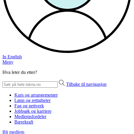
In English
Meny
Hva leter du etter?
Tilbake til navigasjon
Kurs og arrangementer
Lønn og rettigheter
Fag og nettverk
Jobbsøk og karriere
Medlemsfordeler
Bærekraft
Bli medlem