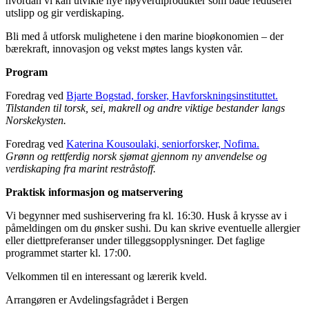
hvordan vi kan utvikle nye høyverdiprodukter som både reduserer
utslipp og gir verdiskaping.
Bli med å utforsk mulighetene i den marine bioøkonomien – der
bærekraft, innovasjon og vekst møtes langs kysten vår.
Program
Foredrag ved
Bjarte Bogstad, forsker, Havforskningsinstituttet.
Tilstanden til torsk, sei, makrell og andre viktige bestander langs
Norskekysten.
Foredrag ved
Katerina Kousoulaki, seniorforsker, Nofima.
Grønn og rettferdig norsk sjømat gjennom ny anvendelse og
verdiskaping fra marint restråstoff.
Praktisk informasjon og matservering
Vi begynner med sushiservering fra kl. 16:30. Husk å krysse av i
påmeldingen om du ønsker sushi. Du kan skrive eventuelle allergier
eller diettpreferanser under tilleggsopplysninger. Det faglige
programmet starter kl. 17:00.
Velkommen til en interessant og lærerik kveld.
Arrangøren er Avdelingsfagrådet i Bergen