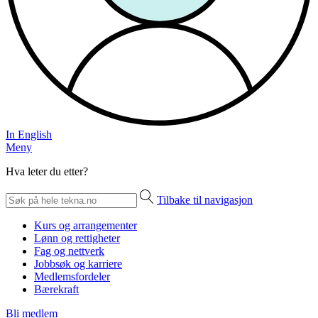
In English
Meny
Hva leter du etter?
Tilbake til navigasjon
Kurs og arrangementer
Lønn og rettigheter
Fag og nettverk
Jobbsøk og karriere
Medlemsfordeler
Bærekraft
Bli medlem