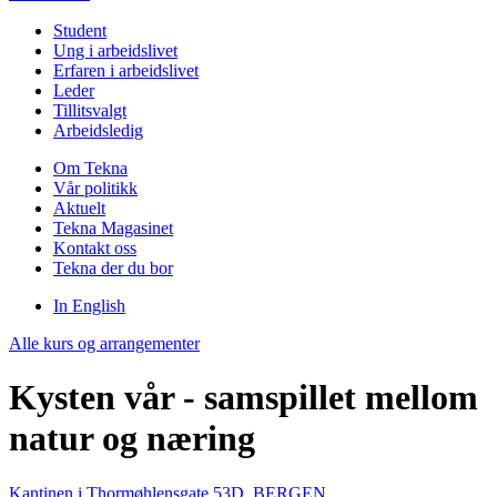
Student
Ung i arbeidslivet
Erfaren i arbeidslivet
Leder
Tillitsvalgt
Arbeidsledig
Om Tekna
Vår politikk
Aktuelt
Tekna Magasinet
Kontakt oss
Tekna der du bor
In English
Alle kurs og arrangementer
Kysten vår - samspillet mellom
natur og næring
Kantinen i Thormøhlensgate 53D, BERGEN