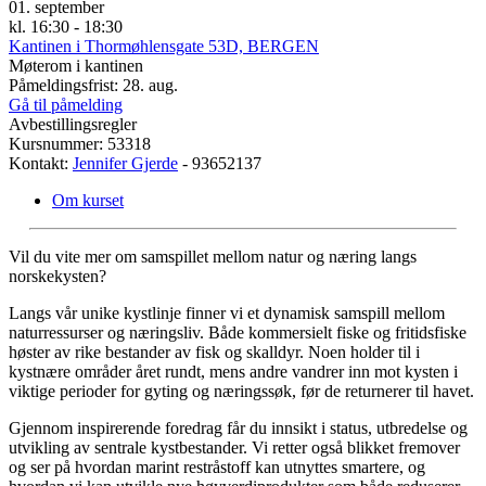
01. september
kl. 16:30 - 18:30
Kantinen i Thormøhlensgate 53D, BERGEN
Møterom i kantinen
Påmeldingsfrist: 28. aug.
Gå til påmelding
Avbestillingsregler
Kursnummer: 53318
Kontakt:
Jennifer Gjerde
- 93652137
Om kurset
Vil du vite mer om samspillet mellom natur og næring langs
norskekysten?
Langs vår unike kystlinje finner vi et dynamisk samspill mellom
naturressurser og næringsliv. Både kommersielt fiske og fritidsfiske
høster av rike bestander av fisk og skalldyr. Noen holder til i
kystnære områder året rundt, mens andre vandrer inn mot kysten i
viktige perioder for gyting og næringssøk, før de returnerer til havet.
Gjennom inspirerende foredrag får du innsikt i status, utbredelse og
utvikling av sentrale kystbestander. Vi retter også blikket fremover
og ser på hvordan marint restråstoff kan utnyttes smartere, og