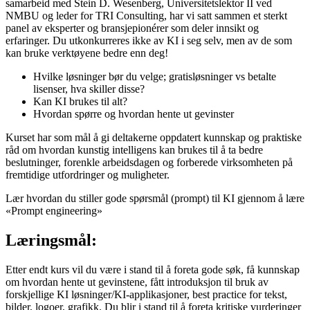
samarbeid med Stein D. Wesenberg, Universitetslektor II ved
NMBU og leder for TRI Consulting, har vi satt sammen et sterkt
panel av eksperter og bransjepionérer som deler innsikt og
erfaringer. Du utkonkurreres ikke av KI i seg selv, men av de som
kan bruke verktøyene bedre enn deg!
Hvilke løsninger bør du velge; gratisløsninger vs betalte
lisenser, hva skiller disse?
Kan KI brukes til alt?
Hvordan spørre og hvordan hente ut gevinster
Kurset har som mål å gi deltakerne oppdatert kunnskap og praktiske
råd om hvordan kunstig intelligens kan brukes til å ta bedre
beslutninger, forenkle arbeidsdagen og forberede virksomheten på
fremtidige utfordringer og muligheter.
Lær hvordan du stiller gode spørsmål (prompt) til KI gjennom å lære
«Prompt engineering»
Læringsmål:
Etter endt kurs vil du være i stand til å foreta gode søk, få kunnskap
om hvordan hente ut gevinstene, fått introduksjon til bruk av
forskjellige KI løsninger/KI-applikasjoner, best practice for tekst,
bilder, logoer, grafikk. Du blir i stand til å foreta kritiske vurderinger