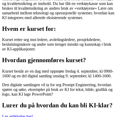
og kvalitetssikring av innhold. Du har fått en verktøykasse som kan
brukes til kvalitetssikring av andres bruk av «verktøyene» Lære om
samarbeid mellom teknologi og operasjonelle systemer, hvordan kan
KI integreres med allerede eksisterende systemer.
Hvem er kurset for:
Kurset retter seg mot ledere, avdelingsledere, prosjektledere,
beslutningstakere og andre som trenger innsikt og kunnskap i bruk
av KI-applikasjoner.
Hvordan gjennomføres kurset?
Kurset består av en dag med oppmøte fredag 4. september, kl 0900-
1600 og en del digital samling onsdag 9. september, kl 1400-1600.
Den digitale samlingen vil ta for seg Prompt Engineering, hvordan
spørre og søke, eksempler på bruk av KI for tekst, bilde, grafikk og
logo, kan KI lage PowerPoint?
Lurer du på hvordan du kan bli KI-klar?
Les artikkelen her!