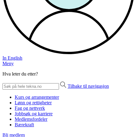
In English
Meny
Hva leter du etter?
Tilbake til navigasjon
Kurs og arrangementer
Lønn og rettigheter
Fag og nettverk
Jobbsøk og karriere
Medlemsfordeler
Bærekraft
Bli medlem