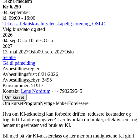
Tekna-medlem
Kr 6,250
04. september
kl. 09:00 - 16:00
Tekna - Teknisk-naturvitenskapelig forening, OSLO
Velg kursdato og sted
2026
04. sep.
Oslo
10. des.
Oslo
2027
13. mai 2027
Oslo
09. sep. 2027
Oslo
Se alle
Gå til påmelding
Avbestillingsregler
Avbestillingsfrist: 8/21/2026
Avbestillingsgebyr: 3495
Kursnummer: 51917
Kontakt:
Lene Nordrum
- +4793259545
Om kurset
Om kurset
Program
Nyttige lenker
Forelesere
Hva om KI-teknologi kan forbedre driften, redusere kostnader og
frigi tid til andre oppgaver? Lær hvordan du bruker, effektiviserer og
henter ut gevinster ved bruk av KI.
Bli med på vår KI-masterclass og lær mer om mulighetene KI gir. I