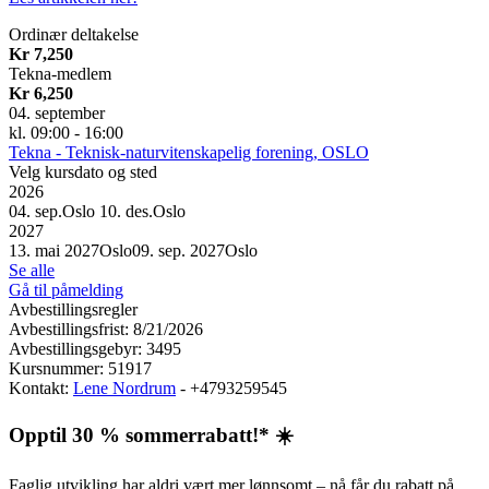
Ordinær deltakelse
Kr 7,250
Tekna-medlem
Kr 6,250
04. september
kl. 09:00 - 16:00
Tekna - Teknisk-naturvitenskapelig forening, OSLO
Velg kursdato og sted
2026
04. sep.
Oslo
10. des.
Oslo
2027
13. mai 2027
Oslo
09. sep. 2027
Oslo
Se alle
Gå til påmelding
Avbestillingsregler
Avbestillingsfrist: 8/21/2026
Avbestillingsgebyr: 3495
Kursnummer: 51917
Kontakt:
Lene Nordrum
- +4793259545
Opptil 30 % sommerrabatt!* ☀️
Faglig utvikling har aldri vært mer lønnsomt – nå får du rabatt på