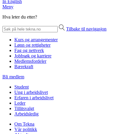
In English
Meny
Hva leter du etter?
Tilbake til navigasjon
Kurs og arrangementer
Lønn og rettigheter
Fag og nettverk
Jobbsøk og karriere
Medlemsfordeler
Bærekraft
Bli medlem
Student
Ung i arbeidslivet
Erfaren i arbeidslivet
Leder
Tillitsvalgt
Arbeidsledig
Om Tekna
Vår politikk