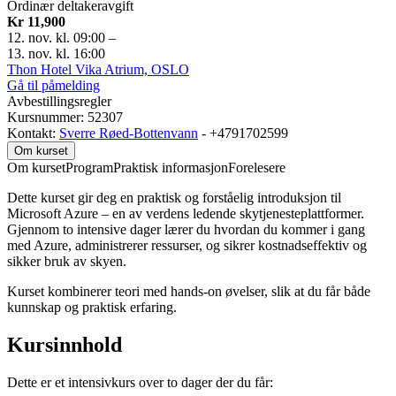
Ordinær deltakeravgift
Kr 11,900
12. nov. kl. 09:00
–
13. nov. kl. 16:00
Thon Hotel Vika Atrium, OSLO
Gå til påmelding
Avbestillingsregler
Kursnummer: 52307
Kontakt:
Sverre Røed-Bottenvann
- +4791702599
Om kurset
Om kurset
Program
Praktisk informasjon
Forelesere
Dette kurset gir deg en praktisk og forståelig introduksjon til
Microsoft Azure – en av verdens ledende skytjenesteplattformer.
Gjennom to intensive dager lærer du hvordan du kommer i gang
med Azure, administrerer ressurser, og sikrer kostnadseffektiv og
sikker bruk av skyen.
Kurset kombinerer teori med hands-on øvelser, slik at du får både
kunnskap og praktisk erfaring.
Kursinnhold
Dette er et intensivkurs over to dager der du får: