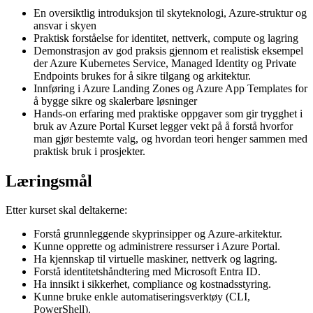
En oversiktlig introduksjon til skyteknologi, Azure‑struktur og
ansvar i skyen
Praktisk forståelse for identitet, nettverk, compute og lagring
Demonstrasjon av god praksis gjennom et realistisk eksempel
der Azure Kubernetes Service, Managed Identity og Private
Endpoints brukes for å sikre tilgang og arkitektur.
Innføring i Azure Landing Zones og Azure App Templates for
å bygge sikre og skalerbare løsninger
Hands‑on erfaring med praktiske oppgaver som gir trygghet i
bruk av Azure Portal Kurset legger vekt på å forstå hvorfor
man gjør bestemte valg, og hvordan teori henger sammen med
praktisk bruk i prosjekter.
Læringsmål
Etter kurset skal deltakerne:
Forstå grunnleggende skyprinsipper og Azure-arkitektur.
Kunne opprette og administrere ressurser i Azure Portal.
Ha kjennskap til virtuelle maskiner, nettverk og lagring.
Forstå identitetshåndtering med Microsoft Entra ID.
Ha innsikt i sikkerhet, compliance og kostnadsstyring.
Kunne bruke enkle automatiseringsverktøy (CLI,
PowerShell).