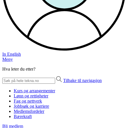
In English
Meny
Hva leter du etter?
Tilbake til navigasjon
Kurs og arrangementer
Lønn og rettigheter
Fag og nettverk
Jobbsøk og karriere
Medlemsfordeler
Bærekraft
Bli medlem