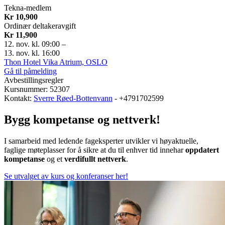
Tekna-medlem
Kr 10,900
Ordinær deltakeravgift
Kr 11,900
12. nov. kl. 09:00
–
13. nov. kl. 16:00
Thon Hotel Vika Atrium, OSLO
Gå til påmelding
Avbestillingsregler
Kursnummer: 52307
Kontakt:
Sverre Røed-Bottenvann
- +4791702599
Bygg kompetanse og nettverk!
I samarbeid med ledende fageksperter utvikler vi høyaktuelle,
faglige møteplasser for å sikre at du til enhver tid innehar
oppdatert
kompetanse
og et
verdifullt nettverk
.
Se utvalget av kurs og konferanser her!