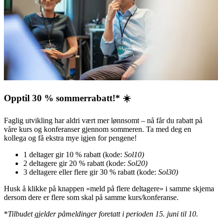
Opptil 30 % sommerrabatt!* ☀️
Faglig utvikling har aldri vært mer lønnsomt – nå får du rabatt på
våre kurs og konferanser gjennom sommeren. Ta med deg en
kollega og få ekstra mye igjen for pengene!
1 deltager gir 10 % rabatt (kode:
Sol10)
2 deltagere gir 20 % rabatt (kode:
Sol20)
3 deltagere eller flere gir 30 % rabatt (kode:
Sol30)
Husk å klikke på knappen «meld på flere deltagere» i samme skjema
dersom dere er flere som skal på samme kurs/konferanse.
*
Tilbudet gjelder påmeldinger foretatt i perioden 15. juni til 10.