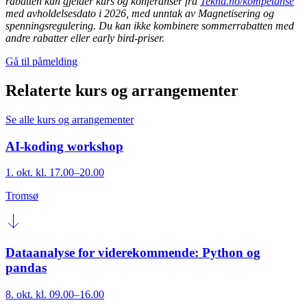
rabatten kun gjelder kurs og konferanser fra
Tekna.no/kompetanse
med avholdelsesdato i 2026, med unntak av Magnetisering og
spenningsregulering.
Du kan ikke kombinere sommerrabatten med
andre rabatter eller early bird-priser.
Gå til påmelding
Relaterte kurs og arrangementer
Se alle kurs og arrangementer
AI-koding workshop
1. okt. kl. 17.00–20.00
Tromsø
Dataanalyse for viderekommende: Python og
pandas
8. okt. kl. 09.00–16.00