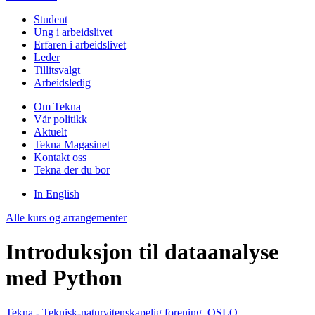
Student
Ung i arbeidslivet
Erfaren i arbeidslivet
Leder
Tillitsvalgt
Arbeidsledig
Om Tekna
Vår politikk
Aktuelt
Tekna Magasinet
Kontakt oss
Tekna der du bor
In English
Alle kurs og arrangementer
Introduksjon til dataanalyse
med Python
Tekna - Teknisk-naturvitenskapelig forening, OSLO