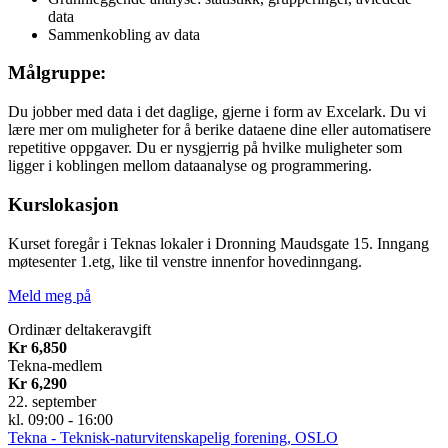
data
Sammenkobling av data
Målgruppe:
Du jobber med data i det daglige, gjerne i form av Excelark. Du vi
lære mer om muligheter for å berike dataene dine eller automatisere
repetitive oppgaver. Du er nysgjerrig på hvilke muligheter som
ligger i koblingen mellom dataanalyse og programmering.
Kurslokasjon
Kurset foregår i Teknas lokaler i Dronning Maudsgate 15. Inngang
møtesenter 1.etg, like til venstre innenfor hovedinngang.
Meld meg på
Ordinær deltakeravgift
Kr 6,850
Tekna-medlem
Kr 6,290
22. september
kl. 09:00 - 16:00
Tekna - Teknisk-naturvitenskapelig forening, OSLO