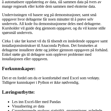
å automatisere oppdatering av data, slå sammen data på tvers av
mange regneark eller koble dem sammen med eksterne data.
Undervisningen vil basere seg på demonstrasjoner, samt små
oppgaver hvor deltagerne får noen minutter til å prøve selv
underveis. All kode fra demonstrasjonene deles med deltagerne.
Kursholder vil guide deg gjennom oppgaver, og du vil kunne stille
spørsmål underveis.
Cirka 1 uke før kurset vil du få tilsendt en innledende oppgave samt
installasjonsinstrukser til Anaconda Python. Det forutsettes at
deltagerne installerer dette og jobber gjennom oppgaven på forhånd.
Enkel støtte gis til deltagere som opplever problemer med
installasjonen eller oppgaven.
Forkunnskaper:
Det er en fordel om du er komfortabel med Excel som verktøy.
Tidligere kunnskaper i Python er ikke nødvendig.
Læringsutbytte:
Les inn Excel-filer med Pandas
Visualisering av data
Grunnleggende analyse: statistikk, grupperinger, avledede