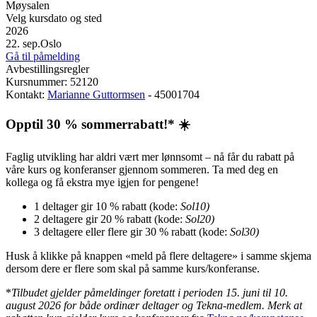
Møysalen
Velg kursdato og sted
2026
22. sep.
Oslo
Gå til påmelding
Avbestillingsregler
Kursnummer: 52120
Kontakt:
Marianne Guttormsen
- 45001704
Opptil 30 % sommerrabatt!* ☀️
Faglig utvikling har aldri vært mer lønnsomt – nå får du rabatt på
våre kurs og konferanser gjennom sommeren. Ta med deg en
kollega og få ekstra mye igjen for pengene!
1 deltager gir 10 % rabatt (kode:
Sol10)
2 deltagere gir 20 % rabatt (kode:
Sol20)
3 deltagere eller flere gir 30 % rabatt (kode:
Sol30)
Husk å klikke på knappen «meld på flere deltagere» i samme skjema
dersom dere er flere som skal på samme kurs/konferanse.
*
Tilbudet gjelder påmeldinger foretatt i perioden 15. juni til 10.
august 2026 for både ordinær deltager og Tekna-medlem.
Merk at