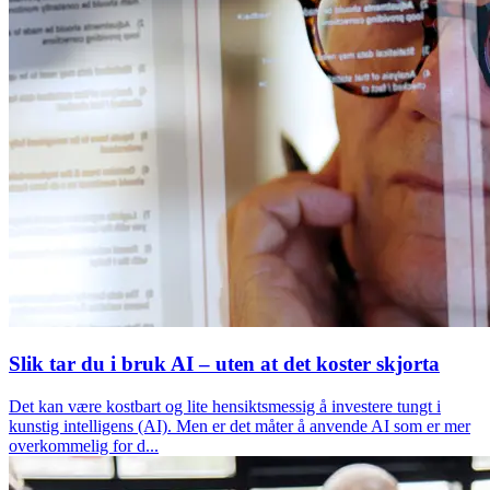
Slik tar du i bruk AI – uten at det koster skjorta
Det kan være kostbart og lite hensiktsmessig å investere tungt i
kunstig intelligens (AI). Men er det måter å anvende AI som er mer
overkommelig for d...