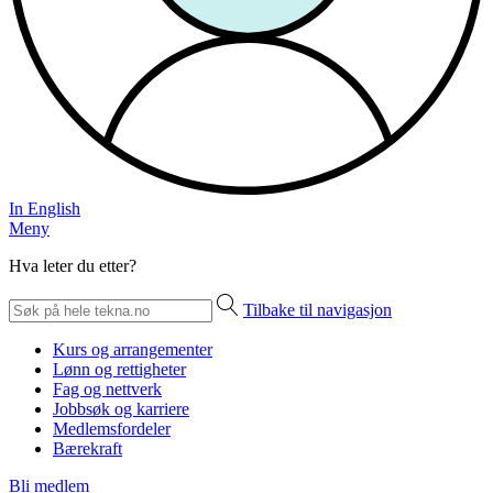
In English
Meny
Hva leter du etter?
Tilbake til navigasjon
Kurs og arrangementer
Lønn og rettigheter
Fag og nettverk
Jobbsøk og karriere
Medlemsfordeler
Bærekraft
Bli medlem