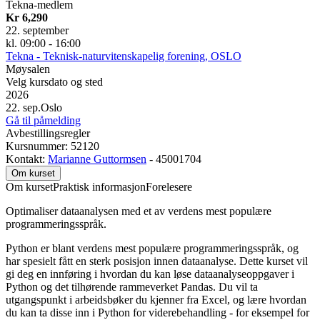
Tekna-medlem
Kr 6,290
22. september
kl. 09:00 - 16:00
Tekna - Teknisk-naturvitenskapelig forening, OSLO
Møysalen
Velg kursdato og sted
2026
22. sep.
Oslo
Gå til påmelding
Avbestillingsregler
Kursnummer: 52120
Kontakt:
Marianne Guttormsen
- 45001704
Om kurset
Om kurset
Praktisk informasjon
Forelesere
Optimaliser dataanalysen med et av verdens mest populære
programmeringsspråk.
Python er blant verdens mest populære programmeringsspråk, og
har spesielt fått en sterk posisjon innen dataanalyse. Dette kurset vil
gi deg en innføring i hvordan du kan løse dataanalyseoppgaver i
Python og det tilhørende rammeverket Pandas. Du vil ta
utgangspunkt i arbeidsbøker du kjenner fra Excel, og lære hvordan
du kan ta disse inn i Python for viderebehandling - for eksempel for