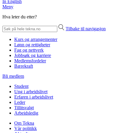
In English
Meny
Hva leter du etter?
Tilbake til navigasjon
Kurs og arrangementer
Lønn og rettigheter
Fag og nettverk
Jobbsøk og karriere
Medlemsfordeler
Bærekraft
Bli medlem
Student
Ung i arbeidslivet
Erfaren i arbeidslivet
Leder
Tillitsvalgt
Arbeidsledig
Om Tekna
Vår politikk