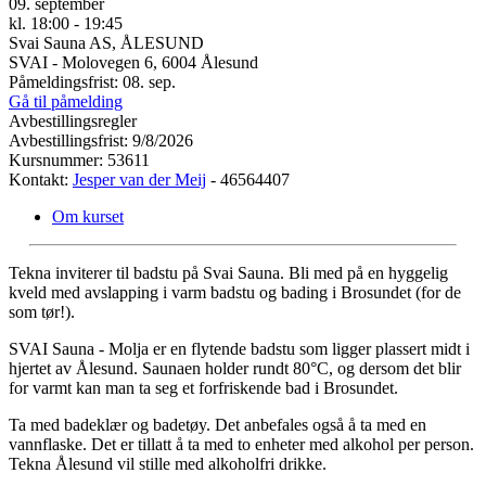
09. september
kl. 18:00 - 19:45
Svai Sauna AS, ÅLESUND
SVAI - Molovegen 6, 6004 Ålesund
Påmeldingsfrist: 08. sep.
Gå til påmelding
Avbestillingsregler
Avbestillingsfrist: 9/8/2026
Kursnummer: 53611
Kontakt:
Jesper van der Meij
- 46564407
Om kurset
Tekna inviterer til badstu på Svai Sauna. Bli med på en hyggelig
kveld med avslapping i varm badstu og bading i Brosundet (for de
som tør!).
SVAI Sauna - Molja er en flytende badstu som ligger plassert midt i
hjertet av Ålesund. Saunaen holder rundt 80°C, og dersom det blir
for varmt kan man ta seg et forfriskende bad i Brosundet.
Ta med badeklær og badetøy. Det anbefales også å ta med en
vannflaske. Det er tillatt å ta med to enheter med alkohol per person.
Tekna Ålesund vil stille med alkoholfri drikke.