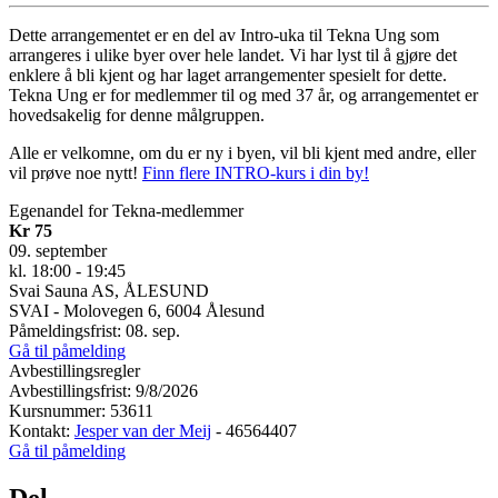
Dette arrangementet er en del av Intro-uka til Tekna Ung som
arrangeres i ulike byer over hele landet. Vi har lyst til å gjøre det
enklere å bli kjent og har laget arrangementer spesielt for dette.
Tekna Ung er for medlemmer til og med 37 år, og arrangementet er
hovedsakelig for denne målgruppen.
Alle er velkomne, om du er ny i byen, vil bli kjent med andre, eller
vil prøve noe nytt!
Finn flere INTRO-kurs i din by!
Egenandel for Tekna-medlemmer
Kr 75
09. september
kl. 18:00 - 19:45
Svai Sauna AS, ÅLESUND
SVAI - Molovegen 6, 6004 Ålesund
Påmeldingsfrist: 08. sep.
Gå til påmelding
Avbestillingsregler
Avbestillingsfrist: 9/8/2026
Kursnummer: 53611
Kontakt:
Jesper van der Meij
- 46564407
Gå til påmelding
Del