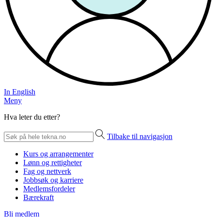
In English
Meny
Hva leter du etter?
Tilbake til navigasjon
Kurs og arrangementer
Lønn og rettigheter
Fag og nettverk
Jobbsøk og karriere
Medlemsfordeler
Bærekraft
Bli medlem