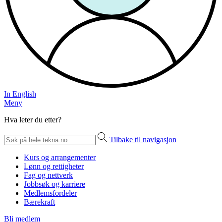
In English
Meny
Hva leter du etter?
Tilbake til navigasjon
Kurs og arrangementer
Lønn og rettigheter
Fag og nettverk
Jobbsøk og karriere
Medlemsfordeler
Bærekraft
Bli medlem