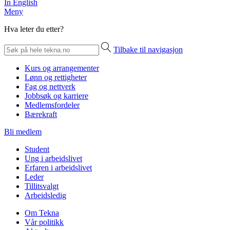
In English
Meny
Hva leter du etter?
Tilbake til navigasjon
Kurs og arrangementer
Lønn og rettigheter
Fag og nettverk
Jobbsøk og karriere
Medlemsfordeler
Bærekraft
Bli medlem
Student
Ung i arbeidslivet
Erfaren i arbeidslivet
Leder
Tillitsvalgt
Arbeidsledig
Om Tekna
Vår politikk