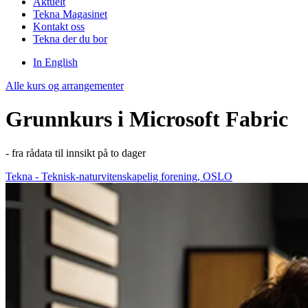
Aktuelt
Tekna Magasinet
Kontakt oss
Tekna der du bor
In English
Alle kurs og arrangementer
Grunnkurs i Microsoft Fabric
- fra rådata til innsikt på to dager
Tekna - Teknisk-naturvitenskapelig forening, OSLO