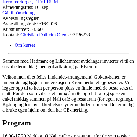
Kremmertorget, ELVERUM
Påmeldingsfrist: 16. sep.
Gå til påmelding
Avbestillingsregler
Avbestillingsfrist: 9/16/2026
Kursnummer: 53360
Kontakt:
Christian Dalheim Øien
- 97736238
Om kurset
Sammen med Hedmark og Lillehammer avdelinger inviterer vi til en
sosial ettermiddag med gokartkjøring på Elverum
Velkommen til et felles Innlandet-arrangement! Gokart-banen er
innendørs og ligger i underetasjen i Kremmertunet kjøpesenter. Vi
legger opp til to heat per person pluss en finale med de beste seks til
slutt. For den som vil er det mulig å møte opp litt før og spise en
enkel middag sammen på Nali café og restaurant (for egen regning).
Kjøring og leie av sikkerhetsutstyr er inkludert i prisen. Det er mulig
å bruke egen hjelm om den har CE-merking.
Program
16.00-17.20 Middag på Nali café og restaurant (for de som ønsker,