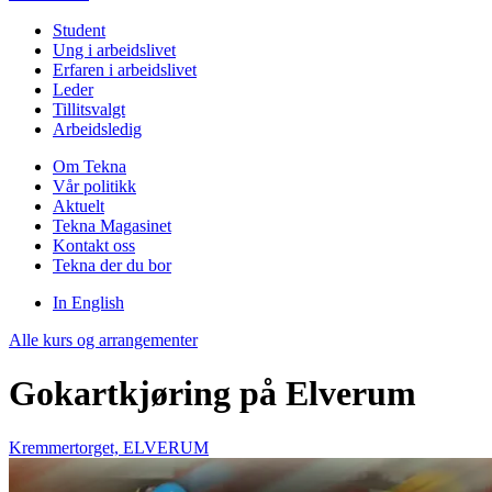
Student
Ung i arbeidslivet
Erfaren i arbeidslivet
Leder
Tillitsvalgt
Arbeidsledig
Om Tekna
Vår politikk
Aktuelt
Tekna Magasinet
Kontakt oss
Tekna der du bor
In English
Alle kurs og arrangementer
Gokartkjøring på Elverum
Kremmertorget, ELVERUM