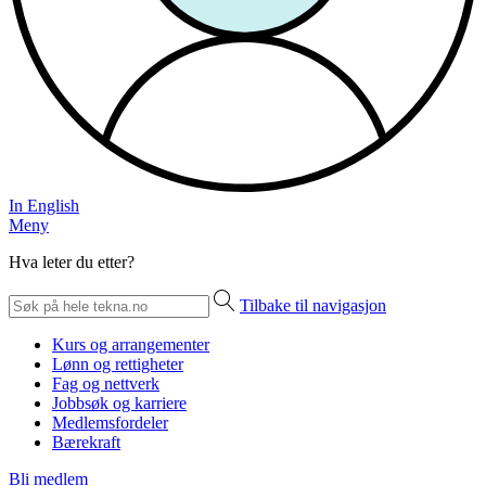
In English
Meny
Hva leter du etter?
Tilbake til navigasjon
Kurs og arrangementer
Lønn og rettigheter
Fag og nettverk
Jobbsøk og karriere
Medlemsfordeler
Bærekraft
Bli medlem