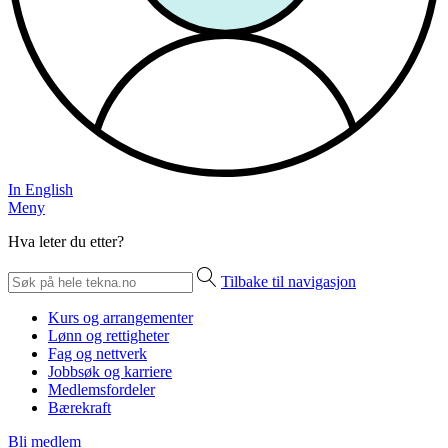
In English
Meny
Hva leter du etter?
Tilbake til navigasjon
Kurs og arrangementer
Lønn og rettigheter
Fag og nettverk
Jobbsøk og karriere
Medlemsfordeler
Bærekraft
Bli medlem