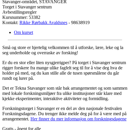
Stavanger-området, STAVANGER
Torget i Stavanger sentrum
Avbestillingsregler
Kursnummer: 53382
Kontakt:
Rikke Rørbakk Avaldsnes
- 98638919
Om kurset
Små og store er hjertelig velkommen til å utforske, lære, leke og la
seg underholde og overraske av forsking!
Er du en stor eller liten nysgjerrigper? På torget i Stavanger sentrum
rigger forskere fra mange ulike fagfelt seg til for å vise deg hva de
holder på med, og du kan stille alle de tusen spørsmålene du går
rundt og lurer på.
Det er Tekna Stavanger som står bak arrangementet og som sammen
med lokale forskningsmiljøer fra ulike institusjoner står klare med
kjekke eksperimenter, interaktive aktiviteter og formidling.
Forskningstorget i Stavanger er en del av den nasjonale festivalen
Forskningsdagene. Du trenger ikke melde deg på for å være med på
arrangementet.
Her finner du mer informasjon om forskningsdagene
Gratis - åpent for alle