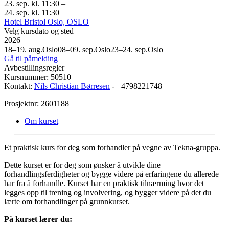
23. sep. kl. 11:30
–
24. sep. kl. 11:30
Hotel Bristol Oslo, OSLO
Velg kursdato og sted
2026
18–19. aug.
Oslo
08–09. sep.
Oslo
23–24. sep.
Oslo
Gå til påmelding
Avbestillingsregler
Kursnummer: 50510
Kontakt:
Nils Christian Børresen
- +4798221748
Prosjektnr: 2601188
Om kurset
Et praktisk kurs for deg som forhandler på vegne av Tekna-gruppa.
Dette kurset er for deg som ønsker å utvikle dine
forhandlingsferdigheter og bygge videre på erfaringene du allerede
har fra å forhandle. Kurset har en praktisk tilnærming hvor det
legges opp til trening og involvering, og bygger videre på det du
lærte om forhandlinger på grunnkurset.
På kurset lærer du: