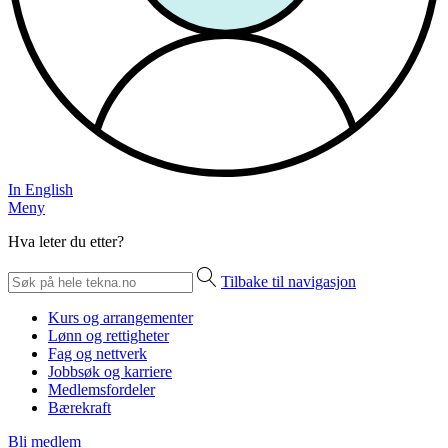
In English
Meny
Hva leter du etter?
Tilbake til navigasjon
Kurs og arrangementer
Lønn og rettigheter
Fag og nettverk
Jobbsøk og karriere
Medlemsfordeler
Bærekraft
Bli medlem