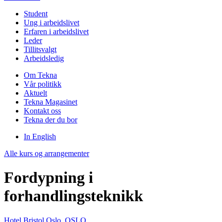
Student
Ung i arbeidslivet
Erfaren i arbeidslivet
Leder
Tillitsvalgt
Arbeidsledig
Om Tekna
Vår politikk
Aktuelt
Tekna Magasinet
Kontakt oss
Tekna der du bor
In English
Alle kurs og arrangementer
Fordypning i
forhandlingsteknikk
Hotel Bristol Oslo, OSLO