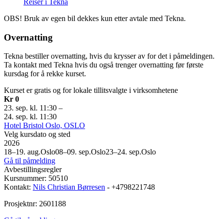
Reiser i Tekna
OBS! Bruk av egen bil dekkes kun etter avtale med Tekna.
Overnatting
Tekna bestiller overnatting, hvis du krysser av for det i påmeldingen.
Ta kontakt med Tekna hvis du også trenger overnatting før første
kursdag for å rekke kurset.
Kurset er gratis og for lokale tillitsvalgte i virksomhetene
Kr 0
23. sep. kl. 11:30
–
24. sep. kl. 11:30
Hotel Bristol Oslo, OSLO
Velg kursdato og sted
2026
18–19. aug.
Oslo
08–09. sep.
Oslo
23–24. sep.
Oslo
Gå til påmelding
Avbestillingsregler
Kursnummer: 50510
Kontakt:
Nils Christian Børresen
- +4798221748
Prosjektnr: 2601188