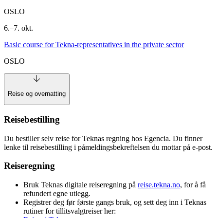
OSLO
6.–7. okt.
Basic course for Tekna-representatives in the private sector
OSLO
Reise og overnatting
Reisebestilling
Du bestiller selv reise for Teknas regning hos Egencia. Du finner
lenke til reisebestilling i påmeldingsbekreftelsen du mottar på e-post.
Reiseregning
Bruk Teknas digitale reiseregning på
reise.tekna.no
, for å få
refundert egne utlegg.
Registrer deg før første gangs bruk, og sett deg inn i Teknas
rutiner for tillitsvalgtreiser her: