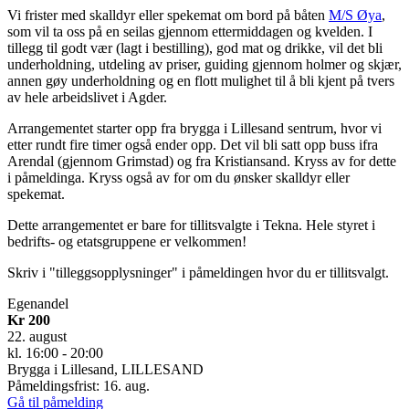
Vi frister med skalldyr eller spekemat om bord på båten
M/S Øya
,
som vil ta oss på en seilas gjennom ettermiddagen og kvelden. I
tillegg til godt vær (lagt i bestilling), god mat og drikke, vil det bli
underholdning, utdeling av priser, guiding gjennom holmer og skjær,
annen gøy underholdning og en flott mulighet til å bli kjent på tvers
av hele arbeidslivet i Agder.
Arrangementet starter opp fra brygga i Lillesand sentrum, hvor vi
etter rundt fire timer også ender opp. Det vil bli satt opp buss ifra
Arendal (gjennom Grimstad) og fra Kristiansand. Kryss av for dette
i påmeldinga. Kryss også av for om du ønsker skalldyr eller
spekemat.
Dette arrangementet er bare for tillitsvalgte i Tekna. Hele styret i
bedrifts- og etatsgruppene er velkommen!
Skriv i "tilleggsopplysninger" i påmeldingen hvor du er tillitsvalgt.
Egenandel
Kr 200
22. august
kl. 16:00 - 20:00
Brygga i Lillesand, LILLESAND
Påmeldingsfrist: 16. aug.
Gå til påmelding