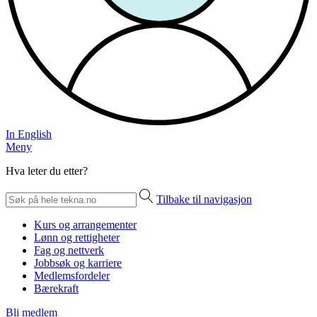
In English
Meny
Hva leter du etter?
Tilbake til navigasjon
Kurs og arrangementer
Lønn og rettigheter
Fag og nettverk
Jobbsøk og karriere
Medlemsfordeler
Bærekraft
Bli medlem