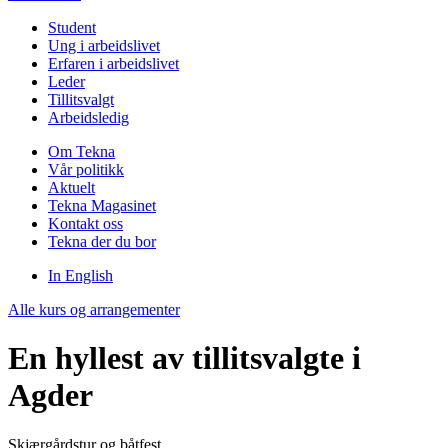
Student
Ung i arbeidslivet
Erfaren i arbeidslivet
Leder
Tillitsvalgt
Arbeidsledig
Om Tekna
Vår politikk
Aktuelt
Tekna Magasinet
Kontakt oss
Tekna der du bor
In English
Alle kurs og arrangementer
En hyllest av tillitsvalgte i
Agder
Skjærgårdstur og båtfest