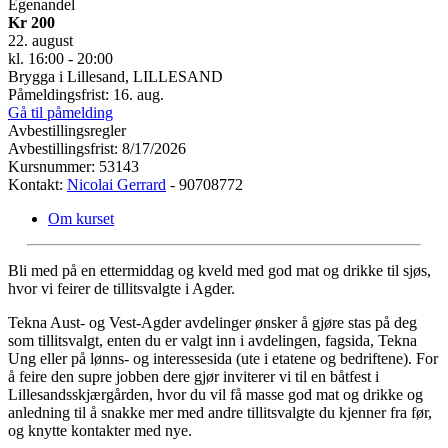
Egenandel
Kr 200
22. august
kl. 16:00 - 20:00
Brygga i Lillesand, LILLESAND
Påmeldingsfrist: 16. aug.
Gå til påmelding
Avbestillingsregler
Avbestillingsfrist: 8/17/2026
Kursnummer: 53143
Kontakt:
Nicolai Gerrard
- 90708772
Om kurset
Bli med på en ettermiddag og kveld med god mat og drikke til sjøs,
hvor vi feirer de tillitsvalgte i Agder.
Tekna Aust- og Vest-Agder avdelinger ønsker å gjøre stas på deg
som tillitsvalgt, enten du er valgt inn i avdelingen, fagsida, Tekna
Ung eller på lønns- og interessesida (ute i etatene og bedriftene). For
å feire den supre jobben dere gjør inviterer vi til en båtfest i
Lillesandsskjærgården, hvor du vil få masse god mat og drikke og
anledning til å snakke mer med andre tillitsvalgte du kjenner fra før,
og knytte kontakter med nye.