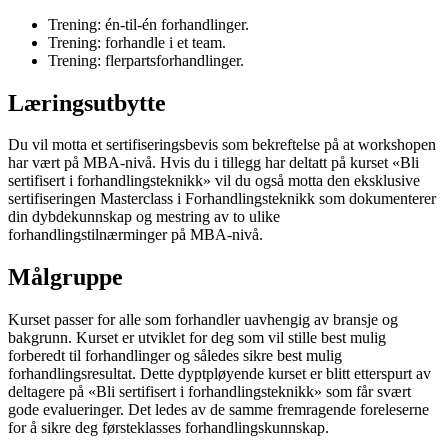
Trening: én-til-én forhandlinger.
Trening: forhandle i et team.
Trening: flerpartsforhandlinger.
Læringsutbytte
Du vil motta et sertifiseringsbevis som bekreftelse på at workshopen
har vært på MBA-nivå. Hvis du i tillegg har deltatt på kurset «Bli
sertifisert i forhandlingsteknikk» vil du også motta den eksklusive
sertifiseringen Masterclass i Forhandlingsteknikk som dokumenterer
din dybdekunnskap og mestring av to ulike
forhandlingstilnærminger på MBA-nivå.
Målgruppe
Kurset passer for alle som forhandler uavhengig av bransje og
bakgrunn. Kurset er utviklet for deg som vil stille best mulig
forberedt til forhandlinger og således sikre best mulig
forhandlingsresultat. Dette dyptpløyende kurset er blitt etterspurt av
deltagere på «Bli sertifisert i forhandlingsteknikk» som får svært
gode evalueringer. Det ledes av de samme fremragende foreleserne
for å sikre deg førsteklasses forhandlingskunnskap.