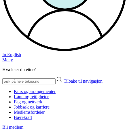
In English
Meny
Hva leter du etter?
Tilbake til navigasjon
Kurs og arrangementer
Lønn og rettigheter
Fag og nettverk
Jobbsøk og karriere
Medlemsfordeler
Bærekraft
Bli medlem