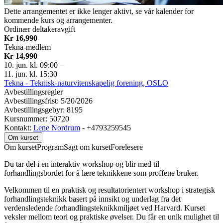
Dette arrangementet er ikke lenger aktivt, se vår kalender for
kommende kurs og arrangementer.
Ordinær deltakeravgift
Kr 16,990
Tekna-medlem
Kr 14,990
10. jun. kl. 09:00
–
11. jun. kl. 15:30
Tekna - Teknisk-naturvitenskapelig forening, OSLO
Avbestillingsregler
Avbestillingsfrist: 5/20/2026
Avbestillingsgebyr: 8195
Kursnummer: 50720
Kontakt:
Lene Nordrum
- +4793259545
Om kurset
Om kurset
Program
Sagt om kurset
Forelesere
Du tar del i en interaktiv workshop og blir med til
forhandlingsbordet for å lære teknikkene som proffene bruker.
Velkommen til en praktisk og resultatorientert workshop i strategisk
forhandlingsteknikk basert på innsikt og underlag fra det
verdensledende forhandlingsteknikkmiljøet ved Harvard. Kurset
veksler mellom teori og praktiske øvelser. Du får en unik mulighet til