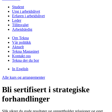
Student
Ung i arbeidslivet
Erfaren i arbeidslivet
Leder
Tillitsvalgt
Arbeidsledig
Om Tekna
Vår politikk
Aktuelt
Tekna Magasinet
Kontakt oss
Tekna der du bor
In English
Alle kurs og arrangementer
Bli sertifisert i strategiske
forhandlinger
Slik sikrer du gode resultater og opprettholder relasjoner og eget