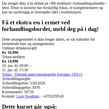
Du trenger ikke å ha deltatt på «Bli sertifisert i forhandlingsteknikk»
først. Disse to kursene har forskjellig fokus, er komplementære og
kan tas uavhengig av hverandre eller i kombinasjon.
Få et ekstra ess i ermet ved
forhandlingsbordet, meld deg på i dag!
Dette arrangementet er ikke lenger aktivt, se vår kalender for
kommende kurs og arrangementer.
Ordinær deltakeravgift
Kr 16,990
Tekna-medlem
Kr 14,990
10. jun. kl. 09:00
–
11. jun. kl. 15:30
Tekna - Teknisk-naturvitenskapelig forening, OSLO
Avbestillingsregler
Avbestillingsfrist: 5/20/2026
Avbestillingsgebyr: 8195
Kursnummer: 50720
Kontakt:
Lene Nordrum
- +4793259545
Dette kurset går også: