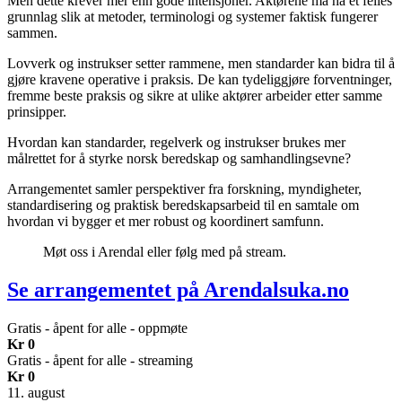
Men dette krever mer enn gode intensjoner. Aktørene må ha et felles
grunnlag slik at metoder, terminologi og systemer faktisk fungerer
sammen.
Lovverk og instrukser setter rammene, men standarder kan bidra til å
gjøre kravene operative i praksis. De kan tydeliggjøre forventninger,
fremme beste praksis og sikre at ulike aktører arbeider etter samme
prinsipper.
Hvordan kan standarder, regelverk og instrukser brukes mer
målrettet for å styrke norsk beredskap og samhandlingsevne?
Arrangementet samler perspektiver fra forskning, myndigheter,
standardisering og praktisk beredskapsarbeid til en samtale om
hvordan vi bygger et mer robust og koordinert samfunn.
Møt oss i Arendal eller følg med på stream.
Se arrangementet på Arendalsuka.no
Gratis - åpent for alle - oppmøte
Kr 0
Gratis - åpent for alle - streaming
Kr 0
11. august