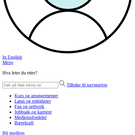
In English
Meny
Hva leter du etter?
Tilbake til navigasjon
Kurs og arrangementer
Lønn og rettigheter
Fag og nettverk
Jobbsøk og karriere
Medlemsfordeler
Bærekraft
Bli medlem