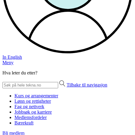
In English
Meny
Hva leter du etter?
Tilbake til navigasjon
Kurs og arrangementer
Lønn og rettigheter
Fag og nettverk
Jobbsøk og karriere
Medlemsfordeler
Bærekraft
Bli medlem