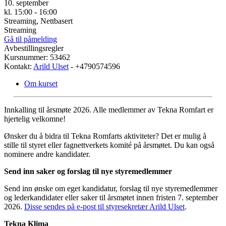
10. september
kl. 15:00 - 16:00
Streaming, Nettbasert
Streaming
Gå til påmelding
Avbestillingsregler
Kursnummer: 53462
Kontakt:
Arild Ulset
- +4790574596
Om kurset
Innkalling til årsmøte 2026. Alle medlemmer av Tekna Romfart er
hjertelig velkomne!
Ønsker du å bidra til Tekna Romfarts aktiviteter? Det er mulig å
stille til styret eller fagnettverkets komité på årsmøtet. Du kan også
nominere andre kandidater.
Send inn saker og forslag til nye styremedlemmer
Send inn ønske om eget kandidatur, forslag til nye styremedlemmer
og lederkandidater eller saker til årsmøtet innen fristen 7. september
2026.
Disse sendes på e-post til styresekretær Arild Ulset
.
Tekna Klima