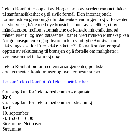
Tekna Romfart er opptatt av Norges bruk av verdensrommet, både
til samfunnsikkerhet og til sivile formål. Den internasjonale
romindustrien gjennomgår fundamentale endringer - og vi forventer
en stor vekst, både med nye konstellasjoner av satellitter, et nytt
månekappløp mellom stormaktene og kanskje mineralleting på
månen eller til og med datasentre i bane! Med hvilken kunnskap kan
Norge posisjonere seg og hvordan kan vi utnytte Andøya som
utskytingsbase for Europeiske raketter?! Tekna Romfart er også
opptatt av rekruttering til bransjen og å fortelle om muligheter i
verdensrommet til barn og unge.
Tekna Romfart bidrar medlemsarrangementer, politiske
arrangementer, konkurranser og nye læringsressurser.
Les om Tekna Romfart på Teknas nettside her
.
Gratis og kun for Tekna-medlemmer - oppmøte
Kr 0
Gratis og kun for Tekna-medlemmer - streaming
Kr 0
10. september
kl. 15:00 - 16:00
Streaming, Nettbasert
Streaming