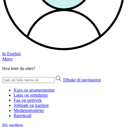
In English
Meny
Hva leter du etter?
Tilbake til navigasjon
Kurs og arrangementer
Lønn og rettigheter
Fag og nettverk
Jobbsøk og karriere
Medlemsfordeler
Bærekraft
Bli medlem