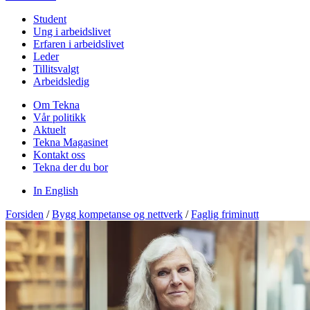
Student
Ung i arbeidslivet
Erfaren i arbeidslivet
Leder
Tillitsvalgt
Arbeidsledig
Om Tekna
Vår politikk
Aktuelt
Tekna Magasinet
Kontakt oss
Tekna der du bor
In English
Forsiden
/
Bygg kompetanse og nettverk
/
Faglig friminutt