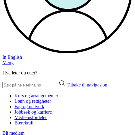
In English
Meny
Hva leter du etter?
Tilbake til navigasjon
Kurs og arrangementer
Lønn og rettigheter
Fag og nettverk
Jobbsøk og karriere
Medlemsfordeler
Bærekraft
Bli medlem