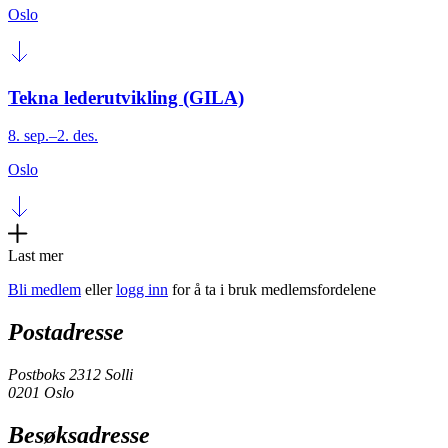
Oslo
Tekna lederutvikling (GILA)
8. sep.–2. des.
Oslo
Last mer
Bli medlem
eller
logg inn
for å ta i bruk medlemsfordelene
Postadresse
Postboks 2312 Solli
0201 Oslo
Besøksadresse