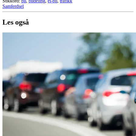
Stikkord:
bil
,
bildeling
,
el-bil
,
trafikk
Samferdsel
Les også