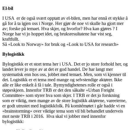
El-bil
I USA er de også svært opptatt av el-bilen, men har ennå et stykke å
gå for å ta igjen oss i Norge. Her gjør de noe vi skulle ha gjort mer
av; forske på temaet. Hva skjer, og hvorfor? Hva kan gjøres ? I
Norge har vi jo hoppet idet, og bruksresultatene har vist seg,
kraftfullt.
Så «Look to Norway» for bruk og «Look to USA for research»
Bylogistikk
Bylogistikk er et stort tema her i USA. Det er jo store forhold her, og
landet lever jo mye av at det er god handel. De har langt mer
systematisk enn hos oss, jobbet med temaet. Men, som vi kjenner til
det. Logistikk er et tema med mange og selvstendige aktører. Ikke
alle er like enkelt å få i tale. Bymyndighetenes rolle er også i
støpeskjeen. Innenfor TRB er det den såkalte «Urban Freight
Committee» som styrer hva som skjer. I TRB er det jo forskning
som er viktig, men mange av de store logistikk aktørene, vareeierne,
er godt utrustet med logistikkfolk. På komitémøtet i går hadde vi en
«brainstorming» over viktige tema som vil bli behandlet underveis
mot neste TRB i 2016. Hva skal vi jobber med innenfor
bylogistikk: