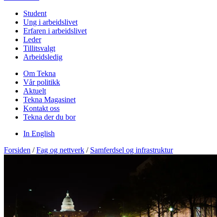
Student
Ung i arbeidslivet
Erfaren i arbeidslivet
Leder
Tillitsvalgt
Arbeidsledig
Om Tekna
Vår politikk
Aktuelt
Tekna Magasinet
Kontakt oss
Tekna der du bor
In English
Forsiden
/
Fag og nettverk
/
Samferdsel og infrastruktur