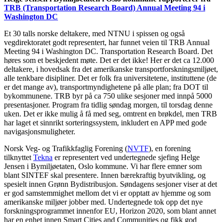
TRB (Transportation Research Board) Annual Meeting 94 i
Washington DC
Et 30 talls norske deltakere, med NTNU i spissen og også
vegdirektoratet godt representert, har funnet veien til TRB Annual
Meeting 94 i Washington DC. Transportation Research Board. Det
høres som et beskjedent møte. Det er det ikke! Her er det ca 12.000
deltakere, i hovedsak fra det amerikanske transportforskningsmiljøet,
alle tenkbare disipliner. Det er folk fra universitetene, instituttene (de
er det mange av), transportmyndighetene på alle plan; fra DOT til
bykommunene. TRB byr på ca 750 ulike sesjoner med innpå 5000
presentasjoner. Program fra tidlig søndag morgen, til torsdag denne
uken. Det er ikke mulig å få med seg, omtrent en brøkdel, men TRB
har laget et sinnrikt sorteringssystem, inkludert en APP med gode
navigasjonsmuligheter.
Norsk Veg- og Trafikkfaglig Forening (
NVTF
), en forening
tilknyttet
Tekna
er representert ved undertegnede sjefing Helge
Jensen i Bymiljøetaten, Oslo kommune. Vi har flere emner som
blant SINTEF skal presentere. Innen bærekraftig byutvikling, og
spesielt innen Grønn Bydistribusjon. Søndagens sesjoner viser at det
er god samstemmighet mellom det vi er opptatt av hjemme og som
amerikanske miljøer jobber med. Undertegnede tok opp det nye
forskningsprogrammet innenfor EU, Horizon 2020, som blant annet
har en enhet innen Smart Cities and Communities og fikk god