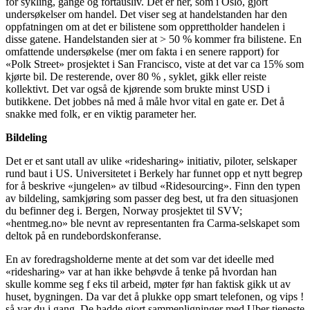
for sykling, gange og fortausliv. Det er her, som i Oslo, gjort
undersøkelser om handel. Det viser seg at handelstanden har den
oppfatningen om at det er bilistene som opprettholder handelen i
disse gatene. Handelstanden sier at > 50 % kommer fra bilistene. En
omfattende undersøkelse (mer om fakta i en senere rapport) for
«Polk Street» prosjektet i San Francisco, viste at det var ca 15% som
kjørte bil. De resterende, over 80 % , syklet, gikk eller reiste
kollektivt. Det var også de kjørende som brukte minst USD i
butikkene. Det jobbes nå med å måle hvor vital en gate er. Det å
snakke med folk, er en viktig parameter her.
Bildeling
Det er et sant utall av ulike «ridesharing» initiativ, piloter, selskaper
rund baut i US. Universitetet i Berkely har funnet opp et nytt begrep
for å beskrive «jungelen» av tilbud «Ridesourcing». Finn den typen
av bildeling, samkjøring som passer deg best, ut fra den situasjonen
du befinner deg i. Bergen, Norway prosjektet til SVV;
«hentmeg.no» ble nevnt av representanten fra Carma-selskapet som
deltok på en rundebordskonferanse.
En av foredragsholderne mente at det som var det ideelle med
«ridesharing» var at han ikke behøvde å tenke på hvordan han
skulle komme seg f eks til arbeid, møter før han faktisk gikk ut av
huset, bygningen. Da var det å plukke opp smart telefonen, og vips !
så var du i gang. De hadde gjort sammenligninger med Uber tjeneste