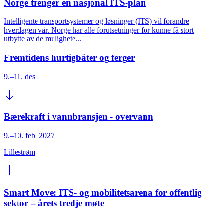
Norge trenger en nasjonal ITS-plan
Intelligente transportsystemer og løsninger (ITS) vil forandre
hverdagen vår. Norge har alle forutsetninger for kunne få stort
utbytte av de mulighete...
Fremtidens hurtigbåter og ferger
9.–11. des.
Bærekraft i vannbransjen - overvann
9.–10. feb. 2027
Lillestrøm
Smart Move: ITS- og mobilitetsarena for offentlig
sektor – årets tredje møte