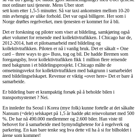
mot ordinær taxi tjeneste. Mens Uber stort
sett kom etter 1,5-5 minutter. Så var taxi ankomsten mellom 10-20
min avhengig av ulike forhold. Det var også billigere. Her som i
Norge drøftes regelverket, men tjenesten er kommet for å bli.
Det er forskning og piloter som viser at bildeling, samkjøring også
øker volumet for reisende med kollektivtrafikken. I Chicago har de,
2012-2014, hatt et pilotsamarbeid med bildeling og
kollektivtrafikken. Piloten er nå i vanlig bruk. Det er såkalt « One
card – three ways to go» Buss, tog og bil. De hadde Bremen som
foregangsby, hvor kollektivtrafikken fikk 1 million flere reisende
med bakgrunn i et bildelingsprosjekt. I Chicago målte de
omsetningsvekst for kollektivtrafikken med bakgrunn i samarbeidet
med bildelingselskapet. Revenue er viktig «over here» Det er bare å
samarbeide.
Er bildeling bare et krampaktig forsøk på å beholde bilen i
transportsystemet ? Nei.
En innleder fra Seoul i Korea (mye folk) kunne fortelle at det såkalte
Nansum (=dele) selskapet på 1,5 år hadde økt reisevolumet med 500
%. De har nå 490.000 medlemmer og 2.600 biler. Han viste til
behovet for å samarbeide med bymyndighetene for å regelverk og
parkering. En kan bare tenke seg hva dette vil ha å si for bilholdet i
årene som kommer!