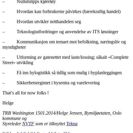
– Nullutslipps kjøretøy
– Hvordan kan forbrukerne påvirkes (bærekraftig handel)
– Hvordan utvikler netthandelen seg
– Teknologiutfordringer og anvendelse av ITS løsninger
– Kommunikasjon om temaet mot befolkning, næringsliv og
myndigheter
– Utforming av gatenettet med laste/lossing; såkalt «Complete
Street» utvikling
– Få inn bylogistikk så tidlig som mulig i byplanleggingen
– Sikkerhetsregimet i bysentra og varelevering
That’s all for now folks !
Helge
TRB Washington 1501.2014/Helge Jensen, Bymiljøetaten, Oslo
kommune og
Styreleder
NVTF
som er tilknyttet
Tekna