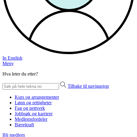
In English
Meny
Hva leter du etter?
Tilbake til navigasjon
Kurs og arrangementer
Lønn og rettigheter
Fag og nettverk
Jobbsøk og karriere
Medlemsfordeler
Bærekraft
Bli medlem