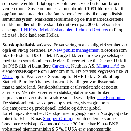
som senere er blitt fulgt opp av politikere av de fleste partifarger
verden rundt. Sovjetunionens sammenbrudd i 1991 bidro sterkt til
oppfatningen av at det ikke fantes noe alternativ til et kapitalistisk
samfunnssystem. Markedsliberalismen og de frie markedskreftene
snublet imidlertid i flere skandaler ut over på 2000-tallet som for
eksempel
ENRON
,
Madoff-skandalen
,
Lehman Brothers
m.fl. og
nå også i hele land som Hellas.
Statskapitalistisk suksess.
Privatiseringen av statlig virksomhet var
også en viktig bestandel av
New public management
filosofien som
fikk fotfeste fra 1980-tallet. I Norge fikk vi en rekke nye selskaper
med staten som dominerende eier. Televerket ble til Telenor. Utskilt
fra NSB fikk vi blant flere
Cargonet
, Nettbuss AS,
Mantena AS
og
eiendomsselskapet Rom Eiendom m.fl. Fra Statens Vegvesen fikk vi
Mesta
og fra Kystverket Secora og fra NVE fikk vi Statkraft og
Statnett. Bare for å ha nevnt noen. Utviklingen var tilsvarende i
mange andre land. Statskapitalismen er tilsynelatende et potent
alternativ. Men det vi ser er en statskapitalisme som bruker
kapitalismens verktøy for å sikre sin suksess i følge
The Economist
.
De statsdominerte selskapene børsnoteres, styres gjennom
aksjemajoritet og profesjonell ledelse og driver global
forretningsvirksomhet. Det skjer med utgangspunkt i Norge, og ikke
minst fra Kina. Kinas
Sinopec Group
er verdens femte største
børsnoterte selskap. Gjennom de siste 30 årene har Kinas BNP
vokst med gjennomsnittlig 9,5 %. I USA er gjennomsnittlig