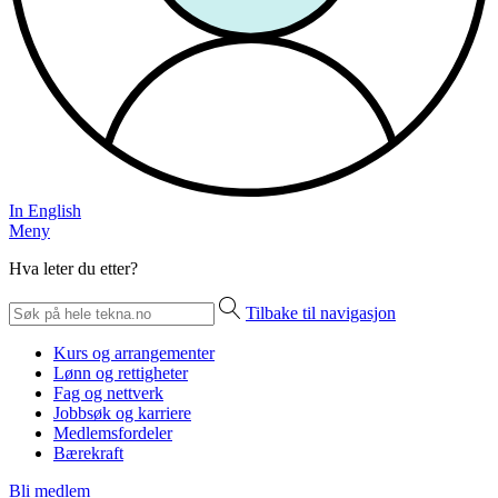
In English
Meny
Hva leter du etter?
Tilbake til navigasjon
Kurs og arrangementer
Lønn og rettigheter
Fag og nettverk
Jobbsøk og karriere
Medlemsfordeler
Bærekraft
Bli medlem