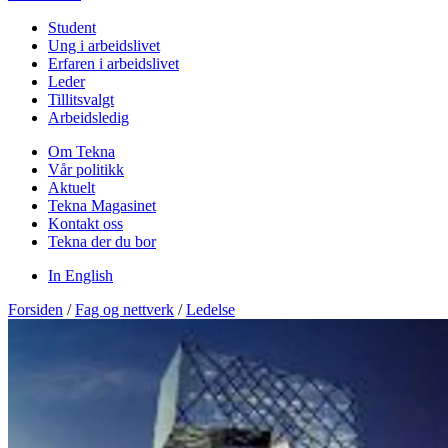
Student
Ung i arbeidslivet
Erfaren i arbeidslivet
Leder
Tillitsvalgt
Arbeidsledig
Om Tekna
Vår politikk
Aktuelt
Tekna Magasinet
Kontakt oss
Tekna der du bor
In English
Forsiden
/
Fag og nettverk
/
Ledelse