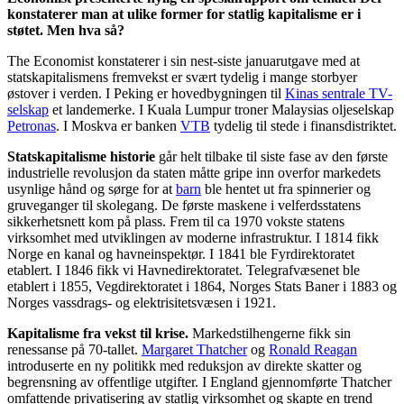
konstaterer man at ulike former for statlig kapitalisme er i
støtet. Men hva så?
The Economist konstaterer i sin nest-siste januarutgave med at
statskapitalismens fremvekst er svært tydelig i mange storbyer
østover i verden. I Peking er hovedbygningen til
Kinas sentrale TV-
selskap
et landemerke. I Kuala Lumpur troner Malaysias oljeselskap
Petronas
. I Moskva er banken
VTB
tydelig til stede i finansdistriktet.
Statskapitalisme historie
går helt tilbake til siste fase av den første
industrielle revolusjon da staten måtte gripe inn overfor markedets
usynlige hånd og sørge for at
barn
ble hentet ut fra spinnerier og
gruveganger til skolegang. De første maskene i velferdsstatens
sikkerhetsnett kom på plass. Frem til ca 1970 vokste statens
virksomhet med utviklingen av moderne infrastruktur. I 1814 fikk
Norge en kanal og havneinspektør. I 1841 ble Fyrdirektoratet
etablert. I 1846 fikk vi Havnedirektoratet. Telegrafvæsenet ble
etablert i 1855, Vegdirektoratet i 1864, Norges Stats Baner i 1883 og
Norges vassdrags- og elektrisitetsvæsen i 1921.
Kapitalisme fra vekst til krise.
Markedstilhengerne fikk sin
renessanse på 70-tallet.
Margaret Thatcher
og
Ronald Reagan
introduserte en ny politikk med reduksjon av direkte skatter og
begrensning av offentlige utgifter. I England gjennomførte Thatcher
omfattende privatisering av statlig virksomhet og skapte en trend