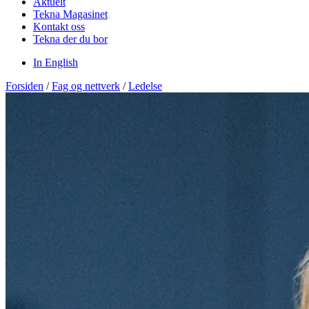
Aktuelt
Tekna Magasinet
Kontakt oss
Tekna der du bor
In English
Forsiden
/
Fag og nettverk
/
Ledelse