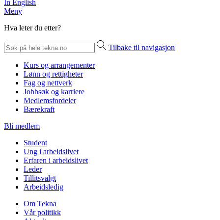
In English
Meny
Hva leter du etter?
Tilbake til navigasjon
Kurs og arrangementer
Lønn og rettigheter
Fag og nettverk
Jobbsøk og karriere
Medlemsfordeler
Bærekraft
Bli medlem
Student
Ung i arbeidslivet
Erfaren i arbeidslivet
Leder
Tillitsvalgt
Arbeidsledig
Om Tekna
Vår politikk