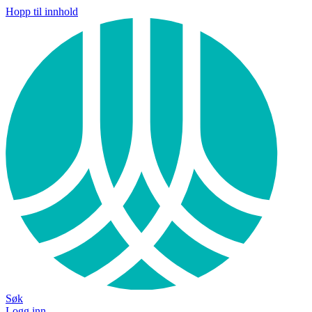
Hopp til innhold
Søk
Logg inn