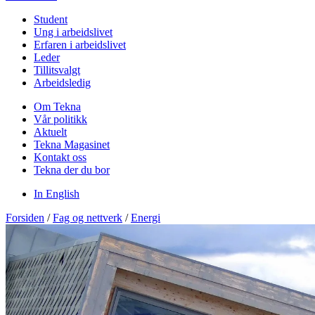
Student
Ung i arbeidslivet
Erfaren i arbeidslivet
Leder
Tillitsvalgt
Arbeidsledig
Om Tekna
Vår politikk
Aktuelt
Tekna Magasinet
Kontakt oss
Tekna der du bor
In English
Forsiden
/
Fag og nettverk
/
Energi