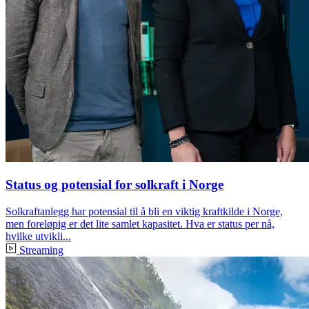
Status og potensial for solkraft i Norge
Solkraftanlegg har potensial til å bli en viktig kraftkilde i Norge,
men foreløpig er det lite samlet kapasitet. Hva er status per nå,
hvilke utvikli...
Streaming