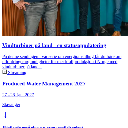
Vindturbiner på land - en statusoppdatering
På denne sendingen i vår serie om energiomstilling får du høre om
utfordringer og muligheter for mer kraftproduksjon i Norge med
vindturbiner på land...
Streaming
Produced Water Management 2027
27.–28. jan. 2027
Stavanger
Risikoforståelse og prosessikkerhet