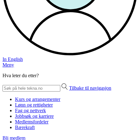
In English
Meny
Hva leter du etter?
Tilbake til navigasjon
Kurs og arrangementer
Lønn og rettigheter
Fag og nettverk
Jobbsøk og karriere
Medlemsfordeler
Bærekraft
Bli medlem