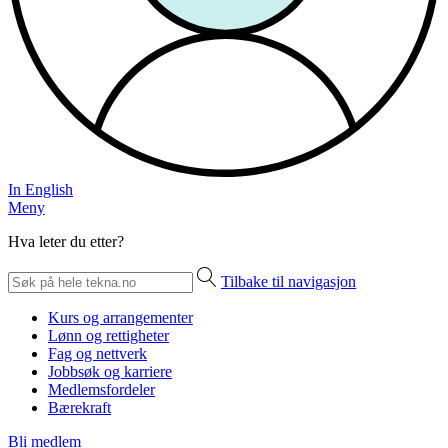
In English
Meny
Hva leter du etter?
Tilbake til navigasjon
Kurs og arrangementer
Lønn og rettigheter
Fag og nettverk
Jobbsøk og karriere
Medlemsfordeler
Bærekraft
Bli medlem