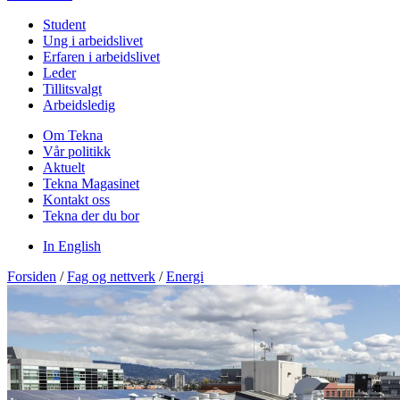
Student
Ung i arbeidslivet
Erfaren i arbeidslivet
Leder
Tillitsvalgt
Arbeidsledig
Om Tekna
Vår politikk
Aktuelt
Tekna Magasinet
Kontakt oss
Tekna der du bor
In English
Forsiden
/
Fag og nettverk
/
Energi