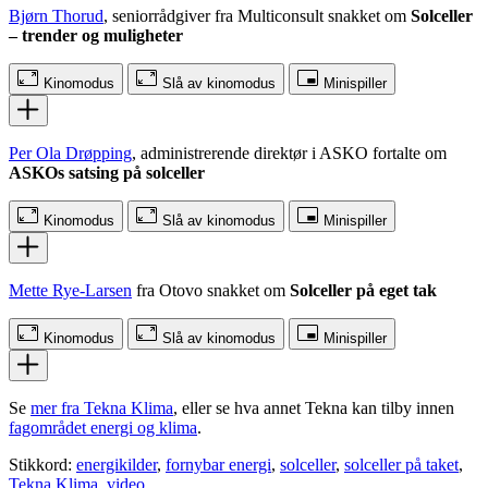
Bjørn Thorud
, seniorrådgiver fra Multiconsult snakket om
Solceller
– trender og muligheter
Kinomodus
Slå av kinomodus
Minispiller
Per Ola Drøpping
, administrerende direktør i ASKO fortalte om
ASKOs satsing på solceller
Kinomodus
Slå av kinomodus
Minispiller
Mette Rye-Larsen
fra Otovo snakket om
Solceller på eget tak
Kinomodus
Slå av kinomodus
Minispiller
Se
mer fra Tekna Klima
, eller se hva annet Tekna kan tilby innen
fagområdet energi og klima
.
Stikkord:
energikilder
,
fornybar energi
,
solceller
,
solceller på taket
,
Tekna Klima
,
video