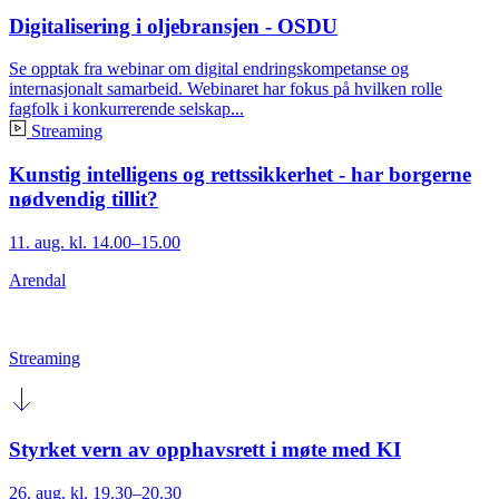
Digitalisering i oljebransjen - OSDU
Se opptak fra webinar om digital endringskompetanse og
internasjonalt samarbeid. Webinaret har fokus på hvilken rolle
fagfolk i konkurrerende selskap...
Streaming
Kunstig intelligens og rettssikkerhet - har borgerne
nødvendig tillit?
11. aug. kl. 14.00–15.00
Arendal
Streaming
Styrket vern av opphavsrett i møte med KI
26. aug. kl. 19.30–20.30