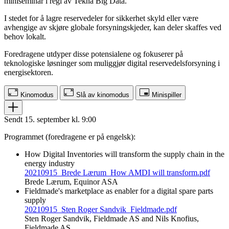
miniseminar i regi av Tekna Big Data.
I stedet for å lagre reservedeler for sikkerhet skyld eller være
avhengige av skjøre globale forsyningskjeder, kan deler skaffes ved
behov lokalt.
Foredragene utdyper disse potensialene og fokuserer på
teknologiske løsninger som muliggjør digital reservedelsforsyning i
energisektoren.
Kinomodus
Slå av kinomodus
Minispiller
Sendt 15. september kl. 9:00
Programmet (foredragene er på engelsk):
How Digital Inventories will transform the supply chain in the
energy industry
20210915_Brede Lærum_How AMDI will transform.pdf
Brede Lærum, Equinor ASA
Fieldmade's marketplace as enabler for a digital spare parts
supply
20210915_Sten Roger Sandvik_Fieldmade.pdf
Sten Roger Sandvik, Fieldmade AS and Nils Knofius,
Fieldmade AS