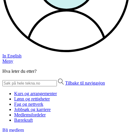
In English
Meny
Hva leter du etter?
Tilbake til navigasjon
Kurs og arrangementer
Lønn og rettigheter
Fag og nettverk
Jobbsøk og karriere
Medlemsfordeler
Bærekraft
Bli medlem