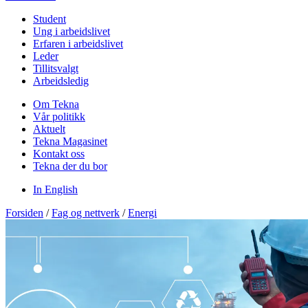
Student
Ung i arbeidslivet
Erfaren i arbeidslivet
Leder
Tillitsvalgt
Arbeidsledig
Om Tekna
Vår politikk
Aktuelt
Tekna Magasinet
Kontakt oss
Tekna der du bor
In English
Forsiden
/
Fag og nettverk
/
Energi