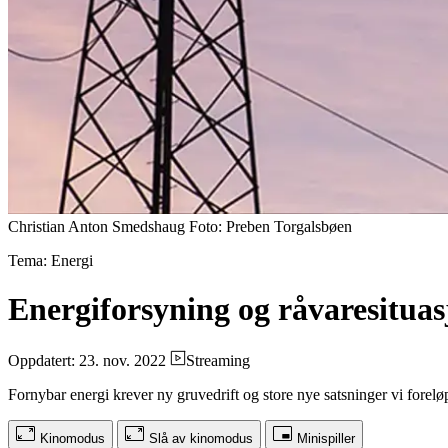
Christian Anton Smedshaug Foto: Preben Torgalsbøen
Tema: Energi
Energiforsyning og råvaresituas
Oppdatert: 23. nov. 2022
Streaming
Fornybar energi krever ny gruvedrift og store nye satsninger vi foreløpi
Kinomodus
Slå av kinomodus
Minispiller