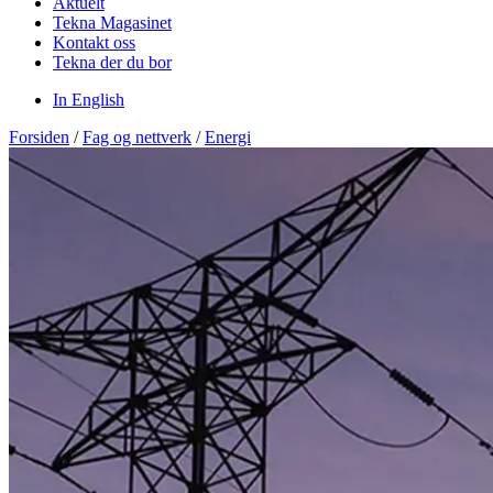
Aktuelt
Tekna Magasinet
Kontakt oss
Tekna der du bor
In English
Forsiden
/
Fag og nettverk
/
Energi