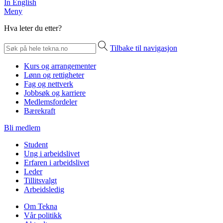
In English
Meny
Hva leter du etter?
Tilbake til navigasjon
Kurs og arrangementer
Lønn og rettigheter
Fag og nettverk
Jobbsøk og karriere
Medlemsfordeler
Bærekraft
Bli medlem
Student
Ung i arbeidslivet
Erfaren i arbeidslivet
Leder
Tillitsvalgt
Arbeidsledig
Om Tekna
Vår politikk