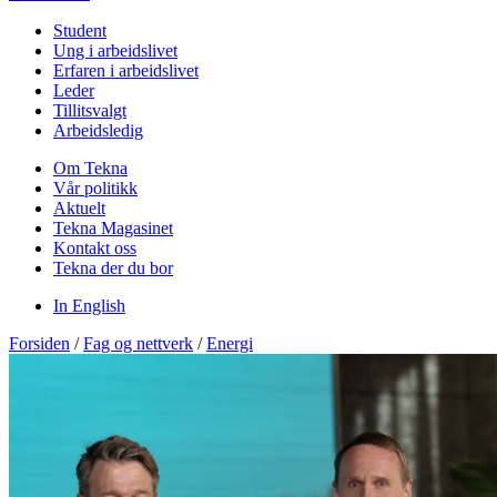
Student
Ung i arbeidslivet
Erfaren i arbeidslivet
Leder
Tillitsvalgt
Arbeidsledig
Om Tekna
Vår politikk
Aktuelt
Tekna Magasinet
Kontakt oss
Tekna der du bor
In English
Forsiden
/
Fag og nettverk
/
Energi