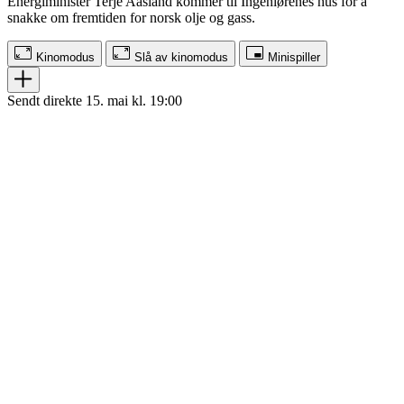
Energiminister Terje Aasland kommer til Ingeniørenes hus for å
snakke om fremtiden for norsk olje og gass.
Kinomodus
Slå av kinomodus
Minispiller
Sendt direkte 15. mai kl. 19:00