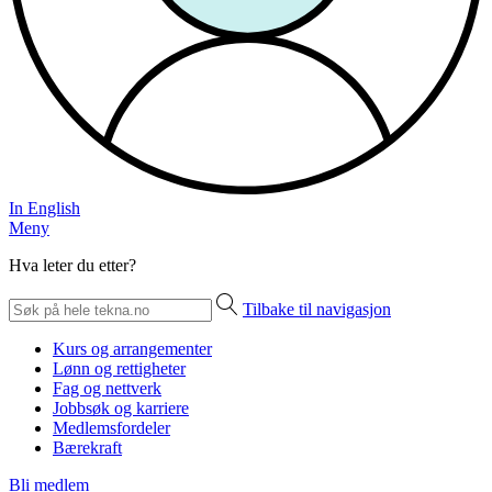
In English
Meny
Hva leter du etter?
Tilbake til navigasjon
Kurs og arrangementer
Lønn og rettigheter
Fag og nettverk
Jobbsøk og karriere
Medlemsfordeler
Bærekraft
Bli medlem