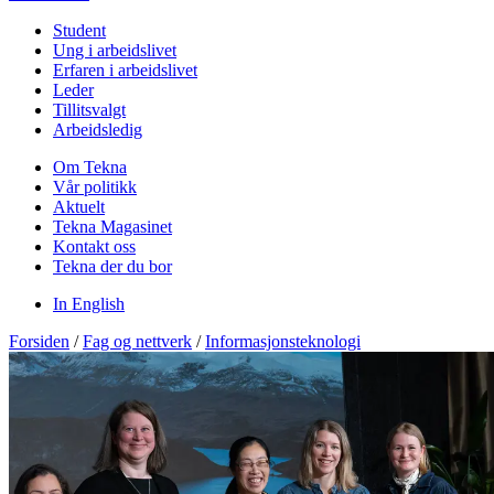
Student
Ung i arbeidslivet
Erfaren i arbeidslivet
Leder
Tillitsvalgt
Arbeidsledig
Om Tekna
Vår politikk
Aktuelt
Tekna Magasinet
Kontakt oss
Tekna der du bor
In English
Forsiden
/
Fag og nettverk
/
Informasjonsteknologi