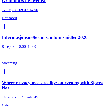
Grunnkurs i Power BI
17. sep. kl. 09.00–14.00
Nettbasert
Informasjonsmøte om samfunnsmidler 2026
8. sep. kl. 18.00–19.00
Streaming
Where privacy meets reality: an evening with Sjoera
Nas
14. sep. kl. 17.15–18.45
Oslo