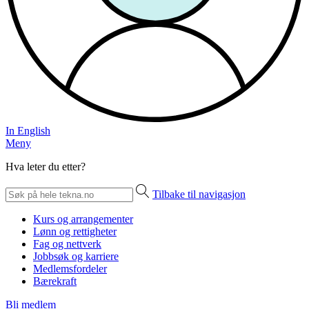
In English
Meny
Hva leter du etter?
Tilbake til navigasjon
Kurs og arrangementer
Lønn og rettigheter
Fag og nettverk
Jobbsøk og karriere
Medlemsfordeler
Bærekraft
Bli medlem