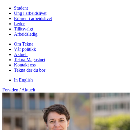
Student
Ung i arbeidslivet
Erfaren i arbeidslivet
Leder
Tillitsvalgt
Arbeidsledig
Om Tekna
Vår politikk
Aktuelt
Tekna Magasinet
Kontakt oss
Tekna der du bor
In English
Forsiden
/
Aktuelt