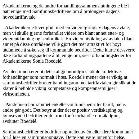
Akademikerne og de andre forhandlingssammenslutningene ble i
natt enige med Samfunnsbedriftene om å prolongere dagens
hovedtariffavtale.
- Akademikerne lever godt med en videreføring av dagens avtale,
men vi skulle gjerne forhandlet videre om blant annet etter- og
videreutdanning og seniortiltak. En videreutvikling av avtalen blant
annet på disse områdene ville gjort det mer attraktivt for høyt
utdannede å søke seg til kommunale bedrifter. Dette klarte dessverre
ikke forhandlingspartene å bli enige om, sier forhandlingsleder for
Akademikerne Sonia Roedelé.
Avtalen innebærer at det skal gjennomføres lokale kollektive
forhandlinger som normalt i høst. Roedelé mener det er viktig at
samfunnsbedrifter bruker handlingsrommet tariffavtalen gir slik at de
klarer å beholde viktig kompetanse og kompetansemiljøer i
virksomheten.
- Pandemien har rammet enkelte samfunnsbedrifter hardt, mens
andre går godt. Det betyr at der det er positiv verdiskaping og
lønnsevne i bedrifter er det rom for å forhandle om økt lønn,
avslutter Roedelé.
Samfunnsbedrifter er bedrifter opprettet av én eller flere kommuner
for å løse en samfunnsoppgave. Dette kan være innenfor helse,