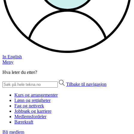
In English
Meny
Hva leter du etter?
Tilbake til navigasjon
Kurs og arrangementer
Lønn og rettigheter
Fag og nettverk
Jobbsøk og karriere
Medlemsfordeler
Bærekraft
Bli medlem