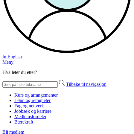
In English
Meny
Hva leter du etter?
Tilbake til navigasjon
Kurs og arrangementer
Lønn og rettigheter
Fag og nettverk
Jobbsøk og karriere
Medlemsfordeler
Bærekraft
Bli medlem