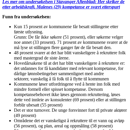
Les mer om undersøkelsen i Stavanger Aftenblad: Her skriker de
etter arbeidskraft. Malenes (29) kompetanse er svært etterspurt
Funn fra undersøkelsen:
Kun 15 prosent av kommunene får besatt stillingene etter
første utlysning.
Grunn: De får ikke søkere (51 prosent), eller søkerne velger
noe annet (33 prosent). 71 prosent av kommunene svarer at de
må lyse ut stillingen flere ganger før de får besatt den.
48 prosent svarer at det har blitt vanskeligere å rekruttere folk
med mastergrad de siste årene.
Hovedårsakene til at det har blitt vanskeligere å rekruttere er:
det utdannes for få kandidater med relevant kompetanse, for
dårlige lønnsbetingelser sammenlignet med andre
sektorer, vanskelig å få folk til å flytte til kommunen
Kommunene løser utfordringene ved å hente inn folk med
mindre formell eller spisset kompetanse. Dersom
kompetansebehovet ikke løses gjennom rekruttering, løses
dette ved innleie av konsulenter (69 prosent) eller at stillingen
forblir ubesatt (55 prosent)
Det er stor turnover. De unge forsvinner fort til private aktører
(49 prosent)
Områdene det er vanskeligst å rekruttere til er vann og avløp
(56 prosent), og plan, areal og oppmåling (58 prosent)