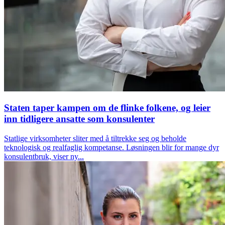
Staten taper kampen om de flinke folkene, og leier
inn tidligere ansatte som konsulenter
Statlige virksomheter sliter med å tiltrekke seg og beholde
teknologisk og realfaglig kompetanse. Løsningen blir for mange dyr
konsulentbruk, viser ny...