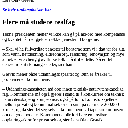
Lars Olav Grøvik.
Se hele undersøkelsen her
Flere må studere realfag
Tekna-presidenten mener vi ikke kan gå på akkord med kompetanse
og kvalitet når det gjelder nøkkeltjenester til borgerne.
– Skal vi ha fullverdige tjenester til borgerne som vi i dag tar for gitt,
som vann, nettdekning, eldreomsorg, rassikring, renovasjon og mye
annet, er vi avhengig av flinke folk til å drifte dette. Nå er det
dessverre kritisk mange steder, sier han.
Grøvik mener både utdanningskapasitet og lønn er årsaker til
problemene i kommunene.
– Utdanningskapasiteten må opp innen teknisk- naturvitenskapelige
fag. Kommunene må også gjøres i stand til å konkurrere om teknisk-
naturvitenskapelig kompetanse, også på lønn. Lønnsforskjellene
mellom privat og kommunal sektor er i snitt på nærmere 200.000
kroner, og da sier det seg selv at kommunene vil tape konkurransen
om de gode hodene. Kommunene blir fort bare en kostbar
opplæringsaktør for privat sektor, sier Lars Olav Grøvik.