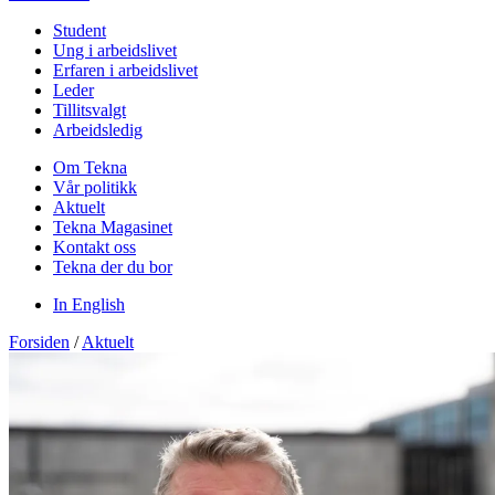
Student
Ung i arbeidslivet
Erfaren i arbeidslivet
Leder
Tillitsvalgt
Arbeidsledig
Om Tekna
Vår politikk
Aktuelt
Tekna Magasinet
Kontakt oss
Tekna der du bor
In English
Forsiden
/
Aktuelt