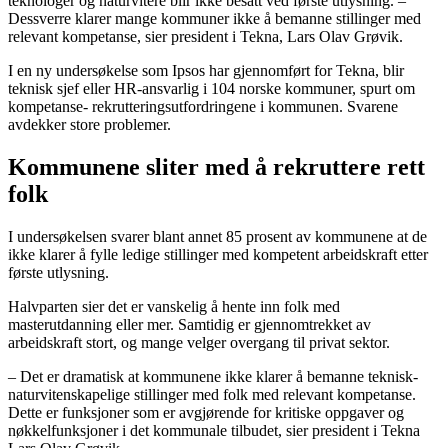
teknologer og naturvitere blir ikke besatt ved første utlysning. –
Dessverre klarer mange kommuner ikke å bemanne stillinger med
relevant kompetanse, sier president i Tekna, Lars Olav Grøvik.
I en ny undersøkelse som Ipsos har gjennomført for Tekna, blir
teknisk sjef eller HR-ansvarlig i 104 norske kommuner, spurt om
kompetanse- rekrutteringsutfordringene i kommunen. Svarene
avdekker store problemer.
Kommunene sliter med å rekruttere rett
folk
I undersøkelsen svarer blant annet 85 prosent av kommunene at de
ikke klarer å fylle ledige stillinger med kompetent arbeidskraft etter
første utlysning.
Halvparten sier det er vanskelig å hente inn folk med
masterutdanning eller mer. Samtidig er gjennomtrekket av
arbeidskraft stort, og mange velger overgang til privat sektor.
– Det er dramatisk at kommunene ikke klarer å bemanne teknisk-
naturvitenskapelige stillinger med folk med relevant kompetanse.
Dette er funksjoner som er avgjørende for kritiske oppgaver og
nøkkelfunksjoner i det kommunale tilbudet, sier president i Tekna