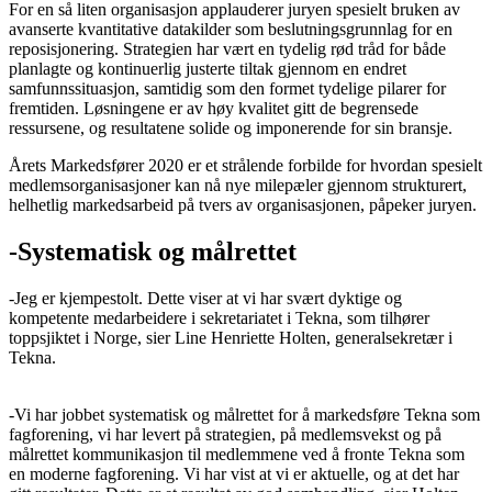
For en så liten organisasjon applauderer juryen spesielt bruken av
avanserte kvantitative datakilder som beslutningsgrunnlag for en
reposisjonering. Strategien har vært en tydelig rød tråd for både
planlagte og kontinuerlig justerte tiltak gjennom en endret
samfunnssituasjon, samtidig som den formet tydelige pilarer for
fremtiden. Løsningene er av høy kvalitet gitt de begrensede
ressursene, og resultatene solide og imponerende for sin bransje.
Årets Markedsfører 2020 er et strålende forbilde for hvordan spesielt
medlemsorganisasjoner kan nå nye milepæler gjennom strukturert,
helhetlig markedsarbeid på tvers av organisasjonen, påpeker juryen.
-Systematisk og målrettet
-Jeg er kjempestolt. Dette viser at vi har svært dyktige og
kompetente medarbeidere i sekretariatet i Tekna, som tilhører
toppsjiktet i Norge, sier Line Henriette Holten, generalsekretær i
Tekna.
-Vi har jobbet systematisk og målrettet for å markedsføre Tekna som
fagforening, vi har levert på strategien, på medlemsvekst og på
målrettet kommunikasjon til medlemmene ved å fronte Tekna som
en moderne fagforening. Vi har vist at vi er aktuelle, og at det har