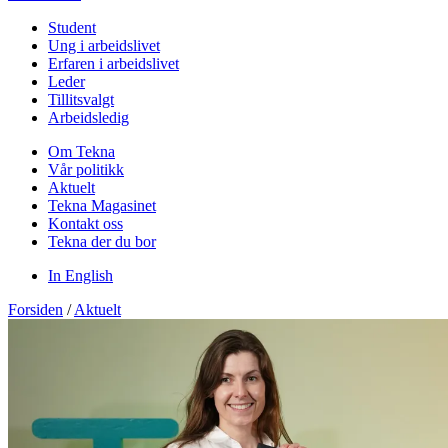
Student
Ung i arbeidslivet
Erfaren i arbeidslivet
Leder
Tillitsvalgt
Arbeidsledig
Om Tekna
Vår politikk
Aktuelt
Tekna Magasinet
Kontakt oss
Tekna der du bor
In English
Forsiden
/
Aktuelt