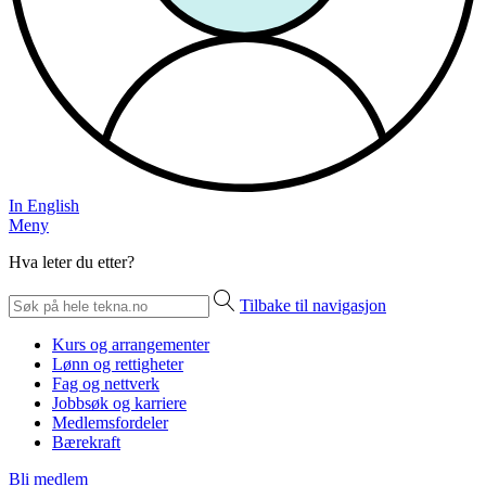
In English
Meny
Hva leter du etter?
Tilbake til navigasjon
Kurs og arrangementer
Lønn og rettigheter
Fag og nettverk
Jobbsøk og karriere
Medlemsfordeler
Bærekraft
Bli medlem