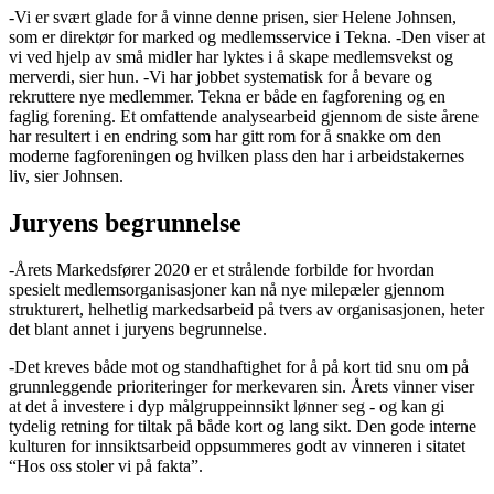
-Vi er svært glade for å vinne denne prisen, sier Helene Johnsen,
som er direktør for marked og medlemsservice i Tekna. -Den viser at
vi ved hjelp av små midler har lyktes i å skape medlemsvekst og
merverdi, sier hun. -Vi har jobbet systematisk for å bevare og
rekruttere nye medlemmer. Tekna er både en fagforening og en
faglig forening. Et omfattende analysearbeid gjennom de siste årene
har resultert i en endring som har gitt rom for å snakke om den
moderne fagforeningen og hvilken plass den har i arbeidstakernes
liv, sier Johnsen.
Juryens begrunnelse
-Årets Markedsfører 2020 er et strålende forbilde for hvordan
spesielt medlemsorganisasjoner kan nå nye milepæler gjennom
strukturert, helhetlig markedsarbeid på tvers av organisasjonen, heter
det blant annet i juryens begrunnelse.
-Det kreves både mot og standhaftighet for å på kort tid snu om på
grunnleggende prioriteringer for merkevaren sin. Årets vinner viser
at det å investere i dyp målgruppeinnsikt lønner seg - og kan gi
tydelig retning for tiltak på både kort og lang sikt. Den gode interne
kulturen for innsiktsarbeid oppsummeres godt av vinneren i sitatet
“Hos oss stoler vi på fakta”.