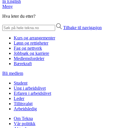
In English
Meny
Hva leter du etter?
Tilbake til navigasjon
Kurs og arrangementer
Lønn og rettigheter
Fag og nettverk
Jobbsøk og karriere
Medlemsfordeler
Bærekraft
Bli medlem
Student
Ung i arbeidslivet
Erfaren i arbeidslivet
Leder
Tillitsvalgt
Arbeidsledig
Om Tekna
Vår politikk