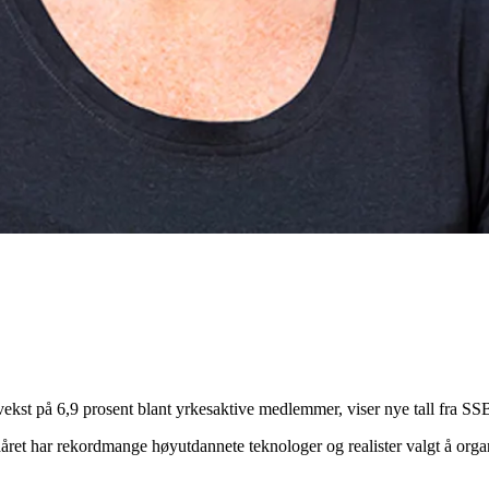
ekst på 6,9 prosent blant yrkesaktive medlemmer, viser nye tall fra SS
aåret har rekordmange høyutdannete teknologer og realister valgt å org