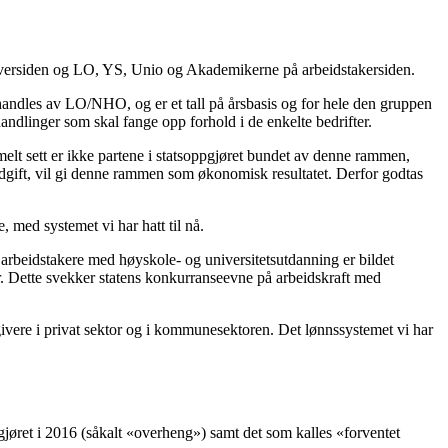
sgiversiden og LO, YS, Unio og Akademikerne på arbeidstakersiden.
handles av LO/NHO, og er et tall på årsbasis og for hele den gruppen
andlinger som skal fange opp forhold i de enkelte bedrifter.
rmelt sett er ikke partene i statsoppgjøret bundet av denne rammen,
dgift, vil gi denne rammen som økonomisk resultatet. Derfor godtas
e, med systemet vi har hatt til nå.
r arbeidstakere med høyskole- og universitetsutdanning er bildet
. Dette svekker statens konkurranseevne på arbeidskraft med
givere i privat sektor og i kommunesektoren. Det lønnssystemet vi har
pgjøret i 2016 (såkalt «overheng») samt det som kalles «forventet