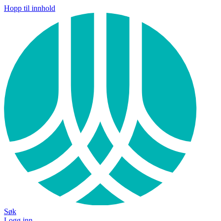
Hopp til innhold
Søk
Logg inn