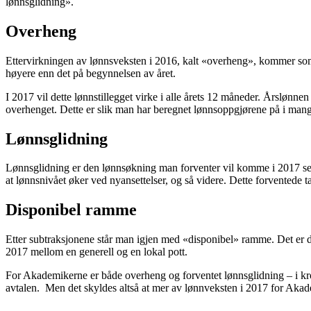
lønnsglidning».
Overheng
Ettervirkningen av lønnsveksten i 2016, kalt «overheng», kommer som f
høyere enn det på begynnelsen av året.
I 2017 vil dette lønnstillegget virke i alle årets 12 måneder. Årslønn
overhenget. Dette er slik man har beregnet lønnsoppgjørene på i mang
Lønnsglidning
Lønnsglidning er den lønnsøkning man forventer vil komme i 2017 selv 
at lønnsnivået øker ved nyansettelser, og så videre. Dette forventede t
Disponibel ramme
Etter subtraksjonene står man igjen med «disponibel» ramme. Det er d
2017 mellom en generell og en lokal pott.
For Akademikerne er både overheng og forventet lønnsglidning – i kr
avtalen. Men det skyldes altså at mer av lønnveksten i 2017 for A