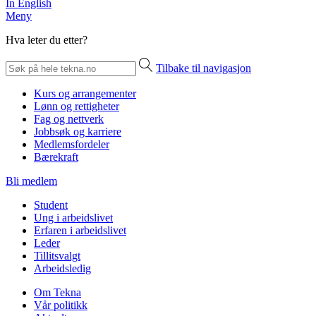
In English
Meny
Hva leter du etter?
Tilbake til navigasjon
Kurs og arrangementer
Lønn og rettigheter
Fag og nettverk
Jobbsøk og karriere
Medlemsfordeler
Bærekraft
Bli medlem
Student
Ung i arbeidslivet
Erfaren i arbeidslivet
Leder
Tillitsvalgt
Arbeidsledig
Om Tekna
Vår politikk