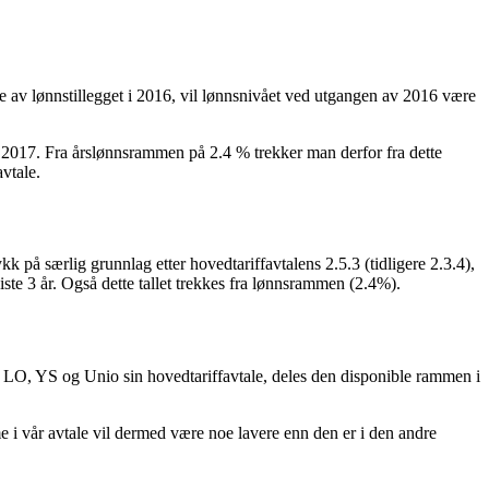
e av lønnstillegget i 2016, vil lønnsnivået ved utgangen av 2016 være
g i 2017. Fra årslønnsrammen på 2.4 % trekker man derfor fra dette
vtale.
på særlig grunnlag etter hovedtariffavtalens 2.5.3 (tidligere 2.3.4),
iste 3 år. Også dette tallet trekkes fra lønnsrammen (2.4%).
r LO, YS og Unio sin hovedtariffavtale, deles den disponible rammen i
i vår avtale vil dermed være noe lavere enn den er i den andre