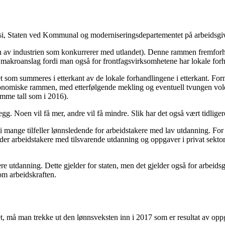
 vil si, Staten ved Kommunal og moderniseringsdepartementet på arbeid
elen av industrien som konkurrerer med utlandet). Denne rammen fremfor
t makroanslag fordi man også for frontfagsvirksomhetene har lokale forh
let som summeres i etterkant av de lokale forhandlingene i etterkant. Fo
økonomiske rammen, med etterfølgende mekling og eventuell tvungen vol
amme tall som i 2016).
llegg. Noen vil få mer, andre vil få mindre. Slik har det også vært tidliger
er i mange tilfeller lønnsledende for arbeidstakere med lav utdanning. Fo
er arbeidstakere med tilsvarende utdanning og oppgaver i privat sektor
e utdanning. Dette gjelder for staten, men det gjelder også for arbeids
 om arbeidskraften.
øret, må man trekke ut den lønnsveksten inn i 2017 som er resultat av op