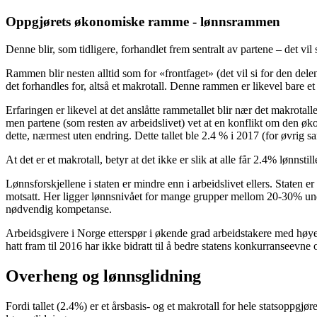
Oppgjørets økonomiske ramme - lønnsrammen
Denne blir, som tidligere, forhandlet frem sentralt av partene – det
Rammen blir nesten alltid som for «frontfaget» (det vil si for den d
det forhandles for, altså et makrotall. Denne rammen er likevel bare e
Erfaringen er likevel at det anslåtte rammetallet blir nær det makrotal
men partene (som resten av arbeidslivet) vet at en konflikt om den 
dette, nærmest uten endring. Dette tallet ble 2.4 % i 2017 (for øvrig s
At det er et makrotall, betyr at det ikke er slik at alle får 2.4% lønnsti
Lønnsforskjellene i staten er mindre enn i arbeidslivet ellers. Staten 
motsatt. Her ligger lønnsnivået for mange grupper mellom 20-30% und
nødvendig kompetanse.
Arbeidsgivere i Norge etterspør i økende grad arbeidstakere med høyer
hatt fram til 2016 har ikke bidratt til å bedre statens konkurranseevne
Overheng og lønnsglidning
Fordi tallet (2.4%) er et årsbasis- og et makrotall for hele statsoppgj