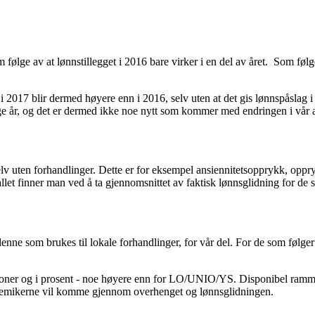
ølge av at lønnstillegget i 2016 bare virker i en del av året. Som følg
en i 2017 blir dermed høyere enn i 2016, selv uten at det gis lønnspåsla
e år, og det er dermed ikke noe nytt som kommer med endringen i vår a
uten forhandlinger. Dette er for eksempel ansiennitetsopprykk, opprykk 
allet finner man ved å ta gjennomsnittet av faktisk lønnsglidning for de s
enne som brukes til lokale forhandlinger, for vår del. For de som følge
oner og i prosent - noe høyere enn for LO/UNIO/YS. Disponibel ramme 
kademikerne vil komme gjennom overhenget og lønnsglidningen.