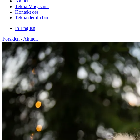
Aktuelt
Tekna Magasinet
Kontakt oss
Tekna der du bor
In English
Forsiden
/
Aktuelt