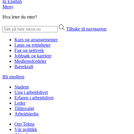
In English
Meny
Hva leter du etter?
Tilbake til navigasjon
Kurs og arrangementer
Lønn og rettigheter
Fag og nettverk
Jobbsøk og karriere
Medlemsfordeler
Bærekraft
Bli medlem
Student
Ung i arbeidslivet
Erfaren i arbeidslivet
Leder
Tillitsvalgt
Arbeidsledig
Om Tekna
Vår politikk