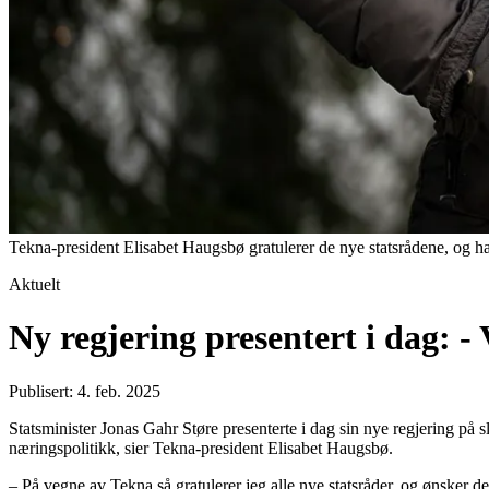
Tekna-president Elisabet Haugsbø gratulerer de nye statsrådene, og har
Aktuelt
Ny regjering presentert i dag: -
Publisert: 4. feb. 2025
Statsminister Jonas Gahr Støre presenterte i dag sin nye regjering på s
næringspolitikk, sier Tekna-president Elisabet Haugsbø.
– På vegne av Tekna så gratulerer jeg alle nye statsråder, og ønsker d