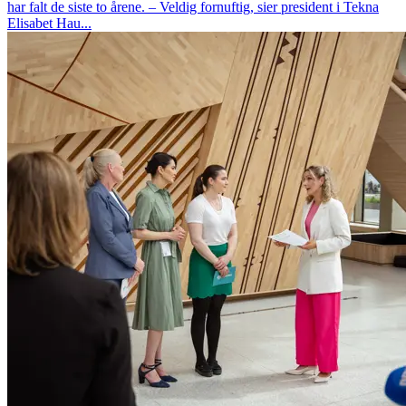
har falt de siste to årene. – Veldig fornuftig, sier president i Tekna
Elisabet Hau...