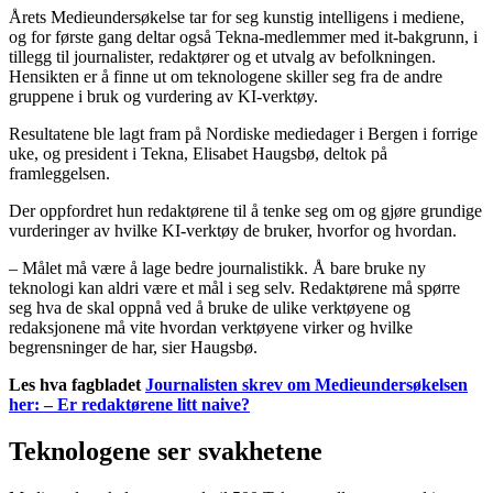
Årets Medieundersøkelse tar for seg kunstig intelligens i mediene,
og for første gang deltar også Tekna-medlemmer med it-bakgrunn, i
tillegg til journalister, redaktører og et utvalg av befolkningen.
Hensikten er å finne ut om teknologene skiller seg fra de andre
gruppene i bruk og vurdering av KI-verktøy.
Resultatene ble lagt fram på Nordiske mediedager i Bergen i forrige
uke, og president i Tekna, Elisabet Haugsbø, deltok på
framleggelsen.
Der oppfordret hun redaktørene til å tenke seg om og gjøre grundige
vurderinger av hvilke KI-verktøy de bruker, hvorfor og hvordan.
–
Målet må være å lage bedre journalistikk. Å bare bruke ny
teknologi kan aldri være et mål i seg selv.
Redaktørene må spørre
seg hva de skal oppnå ved å bruke de ulike verktøyene og
redaksjonene må vite hvordan verktøyene virker og hvilke
begrensninger de har, sier Haugsbø.
Les hva fagbladet
Journalisten skrev om Medieundersøkelsen
her: – Er redaktørene litt naive?
Teknologene ser svakhetene