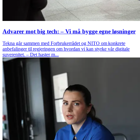
Advarer mot big tech: – Vi må bygge egne løsninger
Tekna går sammen med Forbrukerrådet og NITO om konkrete
anbefalinger til regjeringen om hvordan vi kan styrke vår digitale
suverenitet. – Det haster m...