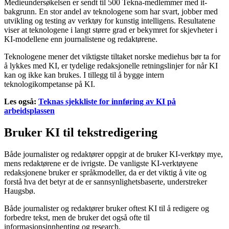
Medieundersøkelsen er sendt til 500
Tekna-medlemmer med it-
bakgrunn
. En stor andel av teknologene som har svart, jobber med
utvikling og testing av verktøy for kunstig intelligens. Resultatene
viser at teknologene
i
langt større grad er bekymret for skjevheter i
KI-modellene enn
journalistene og redaktørene.
Teknologene mener det viktigste tiltaket norske mediehus bør ta for
å lykkes med KI, er tydelige redaksjonelle retningslinjer for når KI
kan og ikke kan brukes. I tillegg til å bygge intern
teknologikompetanse på KI.
Les også:
Teknas sjekkliste for innføring av KI på
arbeidsplassen
Bruker KI til tekstredigering
Både journalister og redaktører oppgir at de bruker KI-verktøy mye,
mens redaktørene er de ivrigste. De vanligste KI-verktøyene
redaksjonene bruker er språkmodeller, da er det viktig å vite og
forstå hva det betyr at de er sannsynlighetsbaserte, understreker
Haugsbø.
Både journalister og redaktører bruker oftest KI til å redigere og
forbedre tekst, men de bruker det også ofte til
informasjonsinnhenting og research.