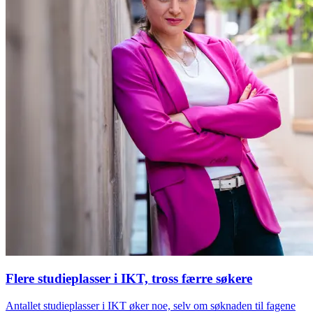
Flere studieplasser i IKT, tross færre søkere
Antallet studieplasser i IKT øker noe, selv om søknaden til fagene