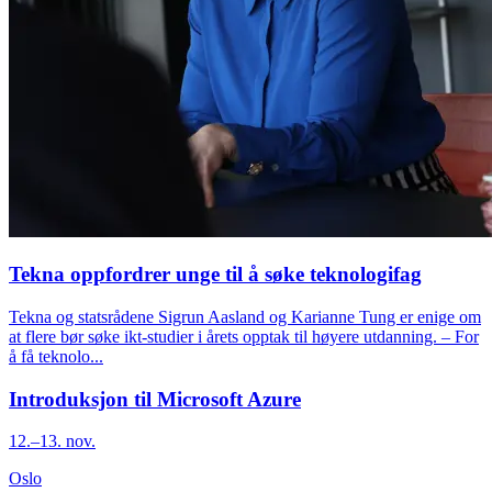
Tekna oppfordrer unge til å søke teknologifag
Tekna og statsrådene Sigrun Aasland og Karianne Tung er enige om
at flere bør søke ikt-studier i årets opptak til høyere utdanning. – For
å få teknolo...
Introduksjon til Microsoft Azure
12.–13. nov.
Oslo