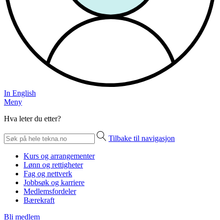
In English
Meny
Hva leter du etter?
Tilbake til navigasjon
Kurs og arrangementer
Lønn og rettigheter
Fag og nettverk
Jobbsøk og karriere
Medlemsfordeler
Bærekraft
Bli medlem