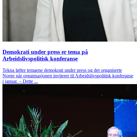
Demokrati under press er tema på
Arbeidslivspolitisk konferanse
Tekna løfter temaene demokrati under press og det organiserte
Norge når organisasjonen inviterer til Arbeidslivspolitisk konferanse
i januar. – Dette ...