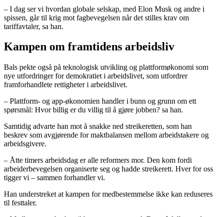
– I dag ser vi hvordan globale selskap, med Elon Musk og andre i
spissen, går til krig mot fagbevegelsen når det stilles krav om
tariffavtaler, sa han.
Kampen om framtidens arbeidsliv
Bals pekte også på teknologisk utvikling og plattformøkonomi som
nye utfordringer for demokratiet i arbeidslivet, som utfordrer
framforhandlete rettigheter i arbeidslivet.
– Plattform- og app-økonomien handler i bunn og grunn om ett
spørsmål: Hvor billig er du villig til å gjøre jobben? sa han.
Samtidig advarte han mot å snakke ned streikeretten, som han
beskrev som avgjørende for maktbalansen mellom arbeidstakere og
arbeidsgivere.
– Åtte timers arbeidsdag er alle reformers mor. Den kom fordi
arbeiderbevegelsen organiserte seg og hadde streikerett. Hver for oss
tigger vi – sammen forhandler vi.
Han understreket at kampen for medbestemmelse ikke kan reduseres
til festtaler.