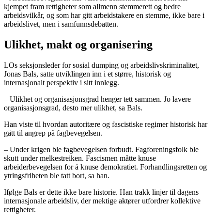
kjempet fram rettigheter som allmenn stemmerett og bedre
arbeidsvilkår, og som har gitt arbeidstakere en stemme, ikke bare i
arbeidslivet, men i samfunnsdebatten.
Ulikhet, makt og organisering
LOs seksjonsleder for sosial dumping og arbeidslivskriminalitet,
Jonas Bals, satte utviklingen inn i et større, historisk og
internasjonalt perspektiv i sitt innlegg.
– Ulikhet og organisasjonsgrad henger tett sammen. Jo lavere
organisasjonsgrad, desto mer ulikhet, sa Bals.
Han viste til hvordan autoritære og fascistiske regimer historisk har
gått til angrep på fagbevegelsen.
– Under krigen ble fagbevegelsen forbudt. Fagforeningsfolk ble
skutt under melkestreiken. Fascismen måtte knuse
arbeiderbevegelsen for å knuse demokratiet. Forhandlingsretten og
ytringsfriheten ble tatt bort, sa han.
Ifølge Bals er dette ikke bare historie. Han trakk linjer til dagens
internasjonale arbeidsliv, der mektige aktører utfordrer kollektive
rettigheter.