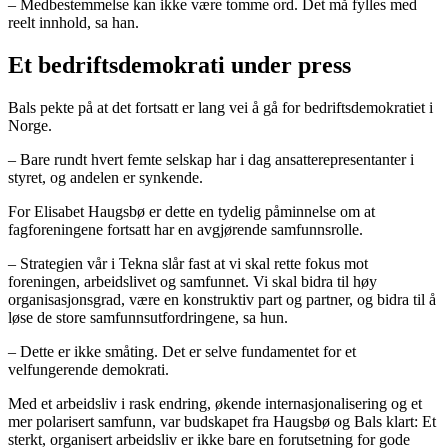
– Medbestemmelse kan ikke være tomme ord. Det må fylles med
reelt innhold, sa han.
Et bedriftsdemokrati under press
Bals pekte på at det fortsatt er lang vei å gå for bedriftsdemokratiet i
Norge.
– Bare rundt hvert femte selskap har i dag ansatterepresentanter i
styret, og andelen er synkende.
For Elisabet Haugsbø er dette en tydelig påminnelse om at
fagforeningene fortsatt har en avgjørende samfunnsrolle.
– Strategien vår i Tekna slår fast at vi skal rette fokus mot
foreningen, arbeidslivet og samfunnet. Vi skal bidra til høy
organisasjonsgrad, være en konstruktiv part og partner, og bidra til å
løse de store samfunnsutfordringene, sa hun.
– Dette er ikke småting. Det er selve fundamentet for et
velfungerende demokrati.
Med et arbeidsliv i rask endring, økende internasjonalisering og et
mer polarisert samfunn, var budskapet fra Haugsbø og Bals klart: Et
sterkt, organisert arbeidsliv er ikke bare en forutsetning for gode