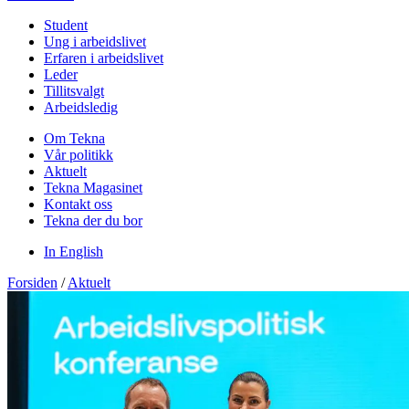
Student
Ung i arbeidslivet
Erfaren i arbeidslivet
Leder
Tillitsvalgt
Arbeidsledig
Om Tekna
Vår politikk
Aktuelt
Tekna Magasinet
Kontakt oss
Tekna der du bor
In English
Forsiden
/
Aktuelt