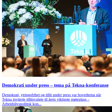
Demokrati under press – tema på Tekna-konferanse
Demokrati, ytringsfrihet og tillit under press var hovedtema når
Tekna inviterte tillitsvalgte til årets viktigste møteplass –
Arbeidslivspolitisk kon...