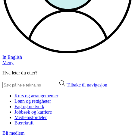
In English
Meny
Hva leter du etter?
Tilbake til navigasjon
Kurs og arrangementer
Lønn og rettigheter
Fag og nettverk
Jobbsøk og karriere
Medlemsfordeler
Bærekraft
Bli medlem