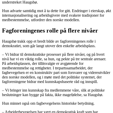
understreket Haugsbø.
Hun advarte samtidig mot å ta dette for gitt. Endringer i eierskap, økt
internasjonalisering og arbeidsgivere med svakere tradisjoner for
medbestemmelse, utfordrer den norske modellen.
Fagforeningenes rolle på flere nivåer
Haugsbø trakk opp et bredt bilde av fagforeningenes rolle i
demokratiet, som går langt utover den enkelte arbeidsplass.
– Vi bidrar til demokratiske prosesser på flere nivåer, og på hvert
nivå har vi en viktig rolle, sa hun, og pekte på tre sentrale arenaer.
På arbeidsplassen, der tillitsvalgte er avgjørende for
medbestemmelse og rettigheter. I trepartssamarbeidet, der
fagbevegelsen er en konstruktiv part som forsvarer og videreutvikler
den norske modellen, og i møte med det politiske systemet, der
fagforeningene bidrar med kunnskapsbaserte råd og innspill.
– Vi bringer inn kunnskap fra medlemmene våre, slik at politiske
beslutninger kan bygge på fakta, ikke magefølelse, sa Haugsbø.
Hun minnet også om fagbevegelsens historiske betydning.
– Arbeiderbevegelsen har vært en demokratisk kraft som har