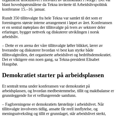
blant hovedspørsmålene da Tekna inviterte til Arbeidslivspolitisk
konferanse 15.–16. januar.
Rundt 350 tillitsvalgte fra hele Tekna var samlet til det som er
foreningens største interne arrangement i løpet av året. Konferansen
er en sentral møteplass der tillitsvalgte på tvers av sektorer deler
erfaringer, bygger nettverk og diskuterer utviklingen i norsk
arbeidsliv.
– Dette er en arena der våre tillitsvalgte løfter blikket, lærer av
hverandre og diskuterer hvordan vi best kan styrke både
tillitsvalgtrollen, det organiserte arbeidslivet og bedriftsdemokratiet.
Det er viktigere enn noen gang, sa Tekna-president Elisabet
Haugsbø.
Demokratiet starter på arbeidsplassen
Et sentralt tema under konferansen var demokratiet på
arbeidsplassen, og hvordan medbestemmelse, tillit og maktbalanse er
grunnleggende for et velfungerende samfunn.
– Fagforeningene er demokratiets førstelinje i arbeidslivet. Når
tillitsvalgte involveres tidlig, ansatte får reell innflytelse, og
meningsutveksling og tillit er grunnlaget, står arbeidslivet sterkt,