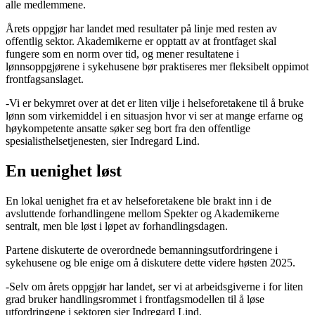
alle medlemmene.
Årets oppgjør har landet med resultater på linje med resten av
offentlig sektor. Akademikerne er opptatt av at frontfaget skal
fungere som en norm over tid, og mener resultatene i
lønnsoppgjørene i sykehusene bør praktiseres mer fleksibelt oppimot
frontfagsanslaget.
-Vi er bekymret over at det er liten vilje i helseforetakene til å bruke
lønn som virkemiddel i en situasjon hvor vi ser at mange erfarne og
høykompetente ansatte søker seg bort fra den offentlige
spesialisthelsetjenesten, sier Indregard Lind.
En uenighet løst
En lokal uenighet fra et av helseforetakene ble brakt inn i de
avsluttende forhandlingene mellom Spekter og Akademikerne
sentralt, men ble løst i løpet av forhandlingsdagen.
Partene diskuterte de overordnede bemanningsutfordringene i
sykehusene og ble enige om å diskutere dette videre høsten 2025.
-Selv om årets oppgjør har landet, ser vi at arbeidsgiverne i for liten
grad bruker handlingsrommet i frontfagsmodellen til å løse
utfordringene i sektoren sier Indregard Lind.