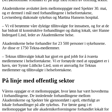
Akademikerne avsluttet årets mellomoppgjør med Spekter 30. mai,
og er dermed i mål med forhandlingene i helseforetakene,
Lovisenberg diakonale sykehus og Martina Hansens hospital.
– Vi vil berømme våre dyktige tillitsvalgte for innsatsen, og for at de
har bidratt til konstruktive forhandlinger og dialog lokalt, sier Hanne
Indregard Lind, leder av Akademikerne helse.
Akademikerne helse forhandler for 23 500 personer i sykehusene.
Av disse er 1750 Tekna-medlemmer.
– Teknas tillitsvalgte lokalt har gjort en god jobb for å ivareta
medlemmene i helseforetakene. Vi er fornøyde med at oppgjøret er i
havn, sier Synne Lüthcke Lied, som er ansvarlig for Teknas
medlemmer og tillitsvalgte i helseforetakene.
På linje med offentlig sektor
Vårens oppgjør er et mellomoppgjør, hvor lønn har vært hovedtema
i forhandlingene. De innledende forhandlingene mellom
Akademikerne og Spekter ble gjennomført i april, etterfulgt av
lokale forhandlinger på alle sykehus. For første gang i et
mellomoppgjør har alle akademikerforeningene forhandlet lokalt for