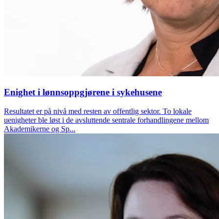
Enighet i lønnsoppgjørene i sykehusene
Resultatet er på nivå med resten av offentlig sektor. To lokale
uenigheter ble løst i de avsluttende sentrale forhandlingene mellom
Akademikerne og Sp...