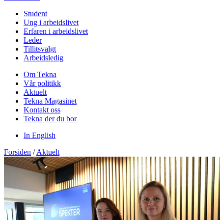
Student
Ung i arbeidslivet
Erfaren i arbeidslivet
Leder
Tillitsvalgt
Arbeidsledig
Om Tekna
Vår politikk
Aktuelt
Tekna Magasinet
Kontakt oss
Tekna der du bor
In English
Forsiden
/
Aktuelt