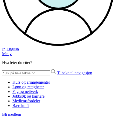
In English
Meny
Hva leter du etter?
Tilbake til navigasjon
Kurs og arrangementer
Lønn og rettigheter
Fag og nettverk
Jobbsøk og karriere
Medlemsfordeler
Bærekraft
Bli medlem