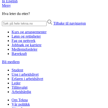
In English
Meny
Hva leter du etter?
Tilbake til navigasjon
Kurs og arrangementer
Lønn og rettigheter
Fag og nettverk
Jobbsøk og karriere
Medlemsfordeler
Bærekraft
Bli medlem
Student
Ung i arbeidslivet
Erfaren i arbeidslivet
Leder
Tillitsvalgt
Arbeidsledig
Om Tekna
Vår politikk