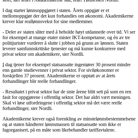
I dag starter lønnsoppgjøret i staten. Årets oppgjør er et
mellomoppgjør der det kun forhandles om økonomi. Akademikerne
krever klar reallønnsvekst for sine medlemmer.
- Deler av staten sliter med å beholde høyt utdannede over tid. Vi ser
for eksempel at mange etater mister IKT-kompetanse, og én av tre
politijurister vurderer å slutte i jobben på grunn av lønnen. Staten
leverer samfunnskritiske tjenester og må kunne konkurrere med
privat sektor om akademikere, sier Nordli.
I
dag tjener for eksempel statsansatte ingeniører 30 prosent mindre
enn gamle studievenner i privat sektor. For siviløkonomer er
forskjellen 37 prosent. Akademikerne er opptatt av at årets
forhandlinger blir reelle forhandlinger.
- Resultatet i privat sektor har de siste årene blitt sett på som en ren
fasit for oppgjørene i offentlig sektor. Det har aldri vært meningen.
Skal vi løse utfordringene i offentlig sektor må det være reelle
forhandlinger, sier Nordli.
Akademikerne krever også forenkling av minstelønnsbestemmelsene
og at staten håndterer lønnsmassen til statsansatte som ikke er
fagorganisert, på en måte som likebehandler tariffavtalene.