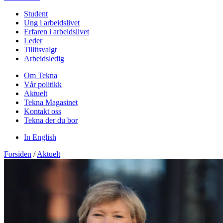
Student
Ung i arbeidslivet
Erfaren i arbeidslivet
Leder
Tillitsvalgt
Arbeidsledig
Om Tekna
Vår politikk
Aktuelt
Tekna Magasinet
Kontakt oss
Tekna der du bor
In English
Forsiden
/
Aktuelt