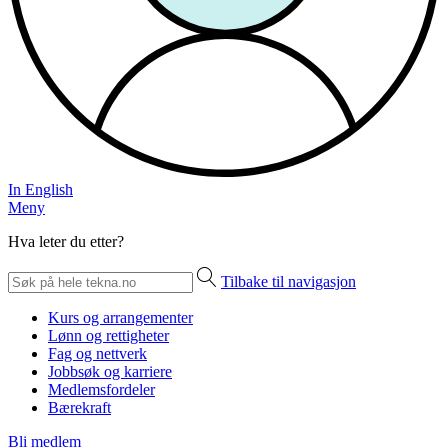
In English
Meny
Hva leter du etter?
Tilbake til navigasjon
Kurs og arrangementer
Lønn og rettigheter
Fag og nettverk
Jobbsøk og karriere
Medlemsfordeler
Bærekraft
Bli medlem