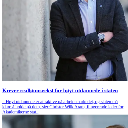
Krever reallønnsvekst for høyt utdannede i staten
– Høyt utdannede er attraktive på arbeidsmarkedet, og staten må
klare å holde på dem, sier Christer Wiik Aram, fungerende leder for
Akademikerne stat....